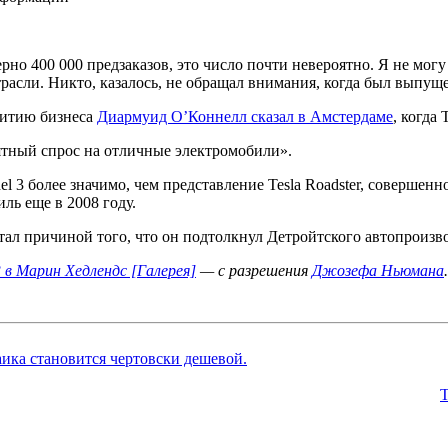
но 400 000 предзаказов, это число почти невероятно. Я не могу
трасли. Никто, казалось, не обращал внимания, когда был выпуще
звитию бизнеса
Диармуид О’Коннелл сказал в Амстердаме
, когда
ятный спрос на отличные электромобили».
l 3 более значимо, чем представление Tesla Roadster, совершенно
ь еще в 2008 году.
стал причиной того, что он подтолкнул Детройтского автопроизво
в Марин Хедлендс [Галерея]
— с разрешения
Джозефа Ньюмана
.
ика становится чертовски дешевой.
T