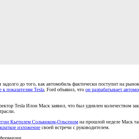
адолго до того, как автомобиль фактически поступит на рынок
е к показателям Tesla
, Ford объявил, что
он разрабатывает автомо
ректор Tesla Илон Маск заявил, что был удивлен количеством з
трасли.
егии Кьетилем Сольвиком-Ольсеном
на прошлой неделе Маск та
краткое изложение
своей встречи с руководителем.
нформации