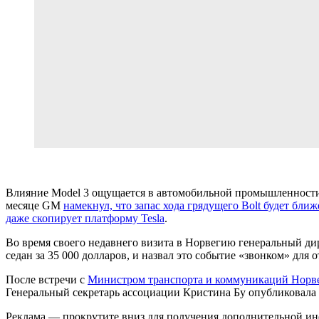
Влияние Model 3 ощущается в автомобильной промышленности з
месяце GM
намекнул, что запас хода грядущего Bolt будет ближ
даже скопирует платформу Tesla
.
Во время своего недавнего визита в Норвегию генеральный ди
седан за 35 000 долларов, и назвал это событие «звонком» для о
После встречи с
Министром транспорта и коммуникаций Норв
Генеральный секретарь ассоциации Кристина Бу опубликовала
Реклама — прокрутите вниз для получения дополнительной и