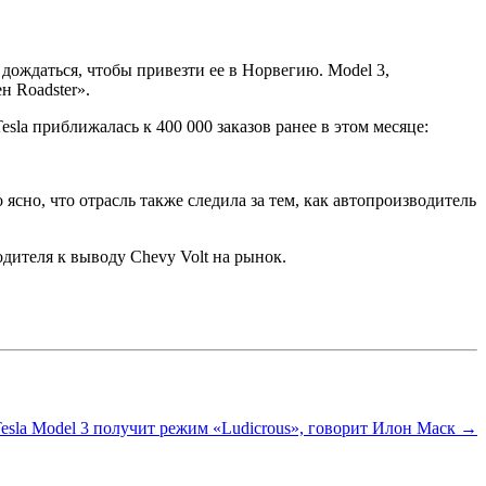
 дождаться, чтобы привезти ее в Норвегию. Model 3,
н Roadster».
 Tesla приближалась к 400 000 заказов ранее в этом месяце:
 ясно, что отрасль также следила за тем, как автопроизводитель
дителя к выводу Chevy Volt на рынок.
esla Model 3 получит режим «Ludicrous», говорит Илон Маск →