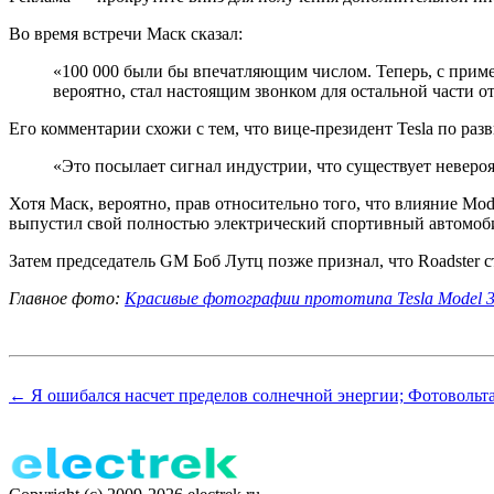
Во время встречи Маск сказал:
«100 000 были бы впечатляющим числом. Теперь, с пример
вероятно, стал настоящим звонком для остальной части о
Его комментарии схожи с тем, что вице-президент Tesla по ра
«Это посылает сигнал индустрии, что существует неверо
Хотя Маск, вероятно, прав относительно того, что влияние Mode
выпустил свой полностью электрический спортивный автомобил
Затем председатель GM Боб Лутц позже признал, что Roadster 
Главное фото:
Красивые фотографии прототипа Tesla Model 3 
← Я ошибался насчет пределов солнечной энергии; Фотовольта