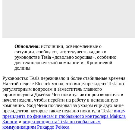
Обновлено:
источники, осведомленные о
ситуации, сообщают, что текучесть кадров в
руководстве Tesla «довольно хорошая», особенно
для технологической компании из Кремниевой
долины.
Руководство Tesla переживало и более стабильные времена.
На этой неделе Electrek узнал, что вице-президент Tesla по
регуляторным вопросам и заместитель главного
юрисконсульта Джеймс Чен покинул автопроизводителя в
начале недели, чтобы перейти на работу в неназванную
компанию. Уход Чена последовал за уходом еще двух вице-
президентов, которые также недавно покинули Tesla:
вице-
президента по финансам и глобального контролера Майкла
Занони
и
вице-президента Tesla по глобальным
коммуникациям Рикардо Рейеса
.