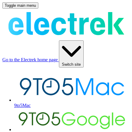
Toggle main menu
Go to the Electrek home page
Switch site
9to5Mac