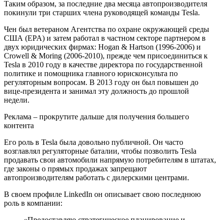
Таким образом, за последние два месяца автопроизводителя
покинули три старших члена руководящей команды Tesla.
Чен был ветераном Агентства по охране окружающей среды
США (EPA) и затем работал в частном секторе партнером в
двух юридических фирмах:
Hogan & Hartson (1996-2006) и
Crowell & Moring (2006-2010), прежде чем присоединиться к
Tesla в 2010 году в качестве директора по государственной
политике и помощника главного юрисконсульта по
регуляторным вопросам. В 2013 году он был повышен до
вице-президента и занимал эту должность до прошлой
недели.
Реклама – прокрутите дальше для получения большего
контента
Его роль в Tesla была довольно публичной. Он часто
возглавлял регуляторные баталии, чтобы позволить Tesla
продавать свои автомобили напрямую потребителям в штатах,
где законы о прямых продажах запрещают
автопроизводителям работать с дилерскими центрами.
В своем профиле LinkedIn он описывает свою последнюю
роль в компании:
«Предоставляю стратегическое планирование и