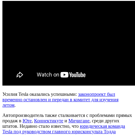
Усилия Tesla оказались успешными:
законопроект был
временно остановлен и передан в комитет для изучения
летом
.
Автопроизводитель также сталкивается с проблемами прямых
продаж в
Юте
,
Коннектикуте
и
Мичигане
, среди других
штатов. Недавно стало известно, что
юридическая команда
Tesla под руководством главного юрисконсульта Тодда