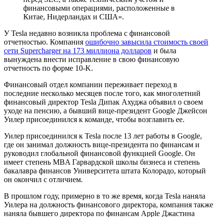
финансовыми операциями, расположенные в
Китае, Нидерландах и США».
У Tesla недавно возникла проблема с финансовой
отчетностью. Компания
ошибочно завысила стоимость своей
сети Supercharger на 173 миллиона долларов
и была
вынуждена внести исправление в свою финансовую
отчетность по форме 10-K.
Финансовый отдел компании переживает переход в
последние несколько месяцев после того, как многолетний
финансовый директор Tesla Дипак Ахуджа объявил о своем
уходе на пенсию, а бывший вице-президент Google Джейсон
Уилер присоединился к команде, чтобы возглавить ее.
Уилер присоединился к Tesla после 13 лет работы в Google,
где он занимал должность вице-президента по финансам и
руководил глобальной финансовой функцией Google. Он
имеет степень MBA Гарвардской школы бизнеса и степень
бакалавра финансов Университета штата Колорадо, который
он окончил с отличием.
В прошлом году, примерно в то же время, когда Tesla наняла
Уилера на должность финансового директора, компания также
наняла бывшего директора по финансам Apple Джастина