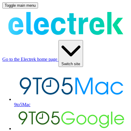
Toggle main menu
Go to the Electrek home page
Switch site
9to5Mac