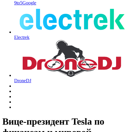
9to5Google
Electrek
DroneDJ
Вице-президент Tesla по