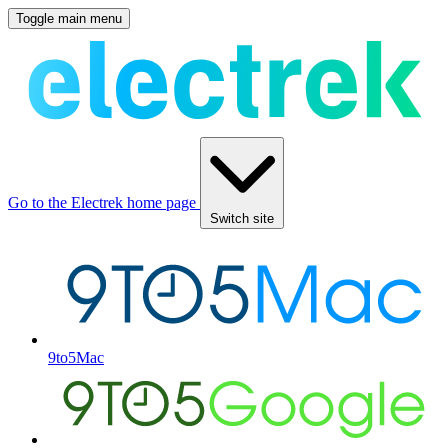
Toggle main menu
Go to the Electrek home page
Switch site
9to5Mac