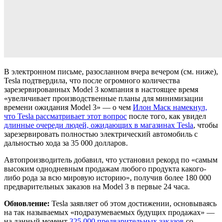
В электронном письме, разосланном вчера вечером (см. ниже),
Tesla подтвердила, что после огромного количества
зарезервированных Model 3 компания в настоящее время
«увеличивает производственные планы для минимизации
времени ожидания Model 3» — о чем
Илон Маск намекнул,
что Tesla рассматривает этот вопрос
после того, как увидел
длинные очереди людей, ожидающих в магазинах Tesla
, чтобы
зарезервировать полностью электрический автомобиль с
дальностью хода за 35 000 долларов.
Автопроизводитель добавил, что установил рекорд по «самым
высоким однодневным продажам любого продукта какого-
либо рода за всю мировую историю», получив более 180 000
предварительных заказов на Model 3 в первые 24 часа.
Обновление:
Tesla заявляет об этом достижении, основываясь
на так называемых «подразумеваемых будущих продажах» —
на данный момент
325 000 предварительных заказов
со