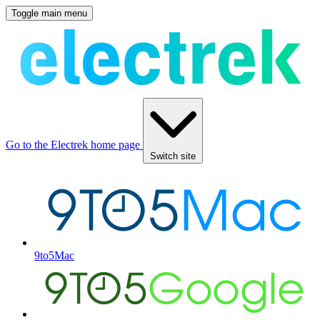
Toggle main menu
Go to the Electrek home page
Switch site
9to5Mac