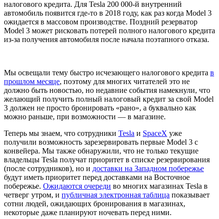
налогового кредита. Для Tesla 200 000-й внутренний
автомобиль появится где-то в 2018 году, как раз когда Model 3
ожидается в массовом производстве. Поздний резерватор
Model 3 может рисковать потерей полного налогового кредита
из-за получения автомобиля после начала поэтапного отказа.
Мы освещали тему быстро исчезающего налогового кредита
в
прошлом месяце
, поэтому для многих читателей это не
должно быть новостью, но недавние события намекнули, что
желающий получить полный налоговый кредит за свой Model
3 должен не просто бронировать «рано», а буквально как
можно раньше, при возможности — в магазине.
Теперь мы знаем, что сотрудники
Tesla
и
SpaceX
уже
получили возможность зарезервировать первые Model 3 с
конвейера. Мы также обнаружили, что не только текущие
владельцы Tesla получат приоритет в списке резервирования
(после сотрудников), но и
доставки на Западном побережье
будут иметь приоритет перед доставками на Восточное
побережье.
Ожидаются очереди
во многих магазинах Tesla в
четверг утром, и
публичная электронная таблица
показывает
сотни людей, ожидающих бронирования в магазинах,
некоторые даже планируют ночевать перед ними.