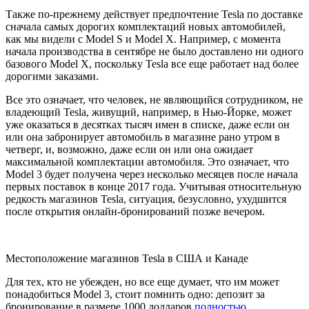
Также по-прежнему действует предпочтение Tesla по доставке
сначала самых дорогих комплектаций новых автомобилей,
как мы видели с Model S и Model X. Например, с момента
начала производства в сентябре не было доставлено ни одного
базового Model X, поскольку Tesla все еще работает над более
дорогими заказами.
Все это означает, что человек, не являющийся сотрудником, не
владеющий Tesla, живущий, например, в Нью-Йорке, может
уже оказаться в десятках тысяч имен в списке, даже если он
или она забронирует автомобиль в магазине рано утром в
четверг, и, возможно, даже если он или она ожидает
максимальной комплектации автомобиля. Это означает, что
Model 3 будет получена через несколько месяцев после начала
первых поставок в конце 2017 года. Учитывая относительную
редкость магазинов Tesla, ситуация, безусловно, ухудшится
после открытия онлайн-бронирований позже вечером.
Местоположение магазинов Tesla в США и Канаде
Для тех, кто не убежден, но все еще думает, что им может
понадобиться Model 3, стоит помнить одно: депозит за
бронирование в размере 1000 долларов
полностью