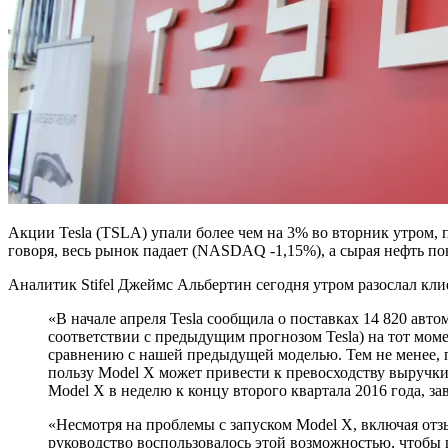
Акции Tesla (TSLA) упали более чем на 3% во вторник утром,
говоря, весь рынок падает (NASDAQ -1,15%), а сырая нефть поне
Аналитик Stifel Джеймс Альбертин сегодня утром разослал кли
В начале апреля Tesla сообщила о поставках 14 820 авто
соответствии с предыдущим прогнозом Tesla) на тот мом
сравнению с нашей предыдущей моделью. Тем не менее, п
пользу Model X может привести к превосходству выручк
Model X в неделю к концу второго квартала 2016 года, з
Несмотря на проблемы с запуском Model X, включая отзы
руководство воспользовалось этой возможностью, чтобы 