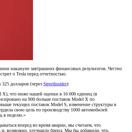
пании накануне завтрашних финансовых результатов. Честно
стрит о Tesla перед отчетностью.
 325 долларов (через
StreetInsider
):
l X), что ниже нашей оценки в 16 000 единиц (в
енсировано на 900 больше поставок Model X по
 выше текущих поставок Model S, изменение структуры в
ердила свою цель по производству 1000 автомобилей
ц в неделю.
ываться вперед во время аварии, мы считаем, что
 и, возможно, улучшило бренд. Мы бы добавили, что,