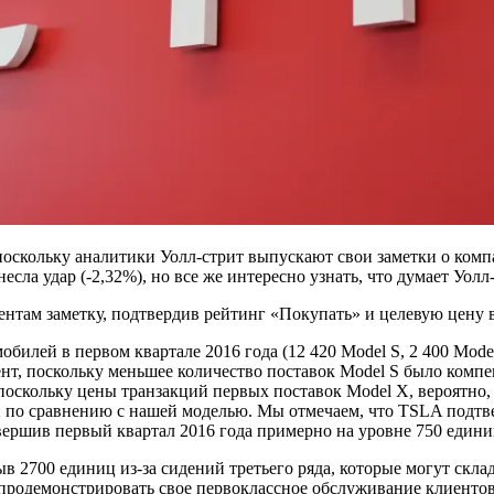
 поскольку аналитики Уолл-стрит выпускают свои заметки о ком
сла удар (-2,32%), но все же интересно узнать, что думает Уолл-
ентам заметку, подтвердив рейтинг «Покупать» и целевую цену в
мобилей в первом квартале 2016 года (12 420 Model S, 2 400 Mode
ент, поскольку меньшее количество поставок Model S было комп
оскольку цены транзакций первых поставок Model X, вероятно,
и по сравнению с нашей моделью. Мы отмечаем, что TSLA подтв
авершив первый квартал 2016 года примерно на уровне 750 едини
в 2700 единиц из-за сидений третьего ряда, которые могут склад
продемонстрировать свое первоклассное обслуживание клиентов