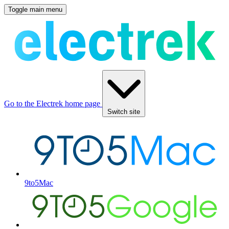
Toggle main menu
Go to the Electrek home page
Switch site
9to5Mac