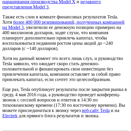
наращивания производства Model X
и
недавнего
представления Model 3
.
Также есть слон в комнате финансовых результатов Tesla.
Хотя
более 400 000 резервирований, полученных компанией
на Model 3
, увеличили ее денежную позицию примерно на
400 миллионов долларов, ходят слухи, что компания
планирует дополнительно привлечь капитал, чтобы
воспользоваться недавним ростом цены акций до ~240
долларов (с ~140 долларов).
Хотя на данный момент это всего лишь слух, и руководство
Tesla заявило, что ожидает скоро стать денежно-
положительной и финансировать свои инвестиции без
привлечения капитала, компания оставляет за собой право
привлекать капитал, если сочтет это целесообразным.
Еще раз, Tesla опубликует результаты после закрытия рынка в
среду, 4 мая 2016 года, а руководство проведет конференц-
звонок с сессией вопросов и ответов в 14:30 по
тихоокеанскому времени (17:30 по восточному времени). Вы
можете присоединиться к звонку через
веб-сайт Tesla
и на
Electrek
для прямого блога результатов и звонка.