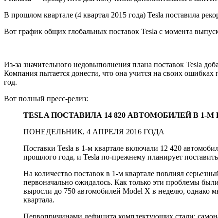
В прошлом квартале (4 квартал 2015 года) Tesla поставила реко
Вот график общих глобальных поставок Tesla с момента выпуск
Из-за значительного недовыполнения плана поставок Tesla доба
Компания пытается донести, что она учится на своих ошибках 
год.
Вот полный пресс-релиз:
TESLA ПОСТАВИЛА 14 820 АВТОМОБИЛЕЙ В 1-
ПОНЕДЕЛЬНИК, 4 АПРЕЛЯ 2016 ГОДА
Поставки Tesla в 1-м квартале включали 12 420 автомоби
прошлого года, и Tesla по-прежнему планирует поставить 
На количество поставок в 1-м квартале повлиял серьезн
первоначально ожидалось. Как только эти проблемы были
выросли до 750 автомобилей Model X в неделю, однако 
квартала.
Первопричинами дефицита комплектующих стали: самонад