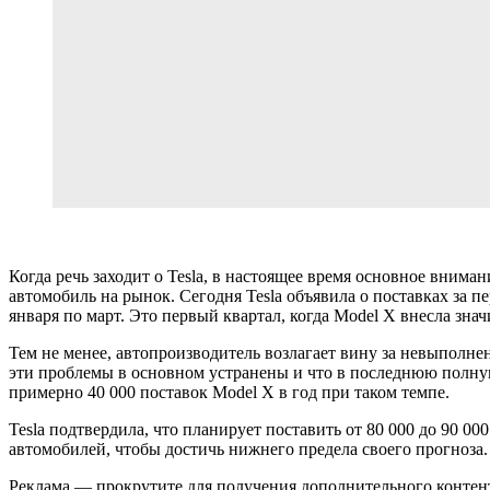
Когда речь заходит о Tesla, в настоящее время основное внима
автомобиль на рынок. Сегодня Tesla объявила о поставках за п
января по март. Это первый квартал, когда Model X внесла зн
Тем не менее, автопроизводитель возлагает вину за невыполне
эти проблемы в основном устранены и что в последнюю полную
примерно 40 000 поставок Model X в год при таком темпе.
Tesla подтвердила, что планирует поставить от 80 000 до 90 00
автомобилей, чтобы достичь нижнего предела своего прогноза.
Реклама — прокрутите для получения дополнительного контен