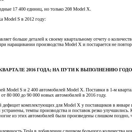
рдные 17 400 единиц, но только 208 Model X.
а Model S в 2012 году:
вляет больше деталей к своему квартальному отчету о количеств
при наращивании производства Model X и постарается не повтор
М КВАРТАЛЕ 2016 ГОДА; НА ПУТИ К ВЫПОЛНЕНИЮ ГО
лей Model S и 2 400 автомобилей Model X. Поставки в 1-м кварта
от 80 000 до 90 000 новых автомобилей в 2016 году.
ый дефицит комплектующих для Model X у поставщиков в январе 
 устранены, темпы производства и поставок резко улучшились. 
многие из этих автомобилей были произведены слишком поздно, 
еянность Tesla в добавлении слишком большого количества нов