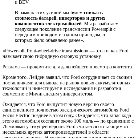
и BEV.
В рамках этих усилий мы будем
снижать
стоимость батарей, инверторов и других
компонентов электромобилей
. Мы разработаем
следующее поколение трансмиссии Powersplit с
передним приводом и задним приводом, о
которых было объявлено ранее».
«Powersplit front-wheel-drive transmission» — это то, как Ford
называет свою гибридную силовую установку.
Реклама — прокрутите для дальнейшего просмотра контента
Кроме того, Лейден заявил, что Ford сотрудничает со своими
поставщиками для вывода на рынок новых аккумуляторных
технологий и инвестирует в исследования и разработки
совместно с Мичиганским университетом.
Ожидается, что Ford выпустит новую версию своего
единственного полностью электрического автомобиля Ford
Focus Electric позднее в этом году. Ожидается, что запас хода
этого автомобиля составит около 100 миль — по сравнению с
76 милями у текущей версии. Ford считается отстающим от
нескольких других автопроизводителей в области
электротранспорта. Надеемся, что инвестиции окупятся, и мы