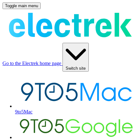
Toggle main menu
Go to the Electrek home page
Switch site
9to5Mac