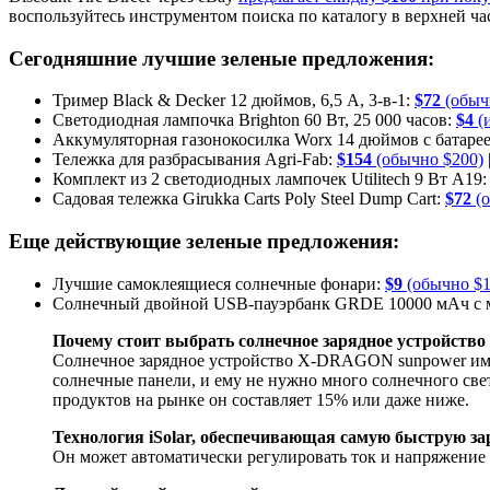
воспользуйтесь инструментом поиска по каталогу в верхней ч
Сегодняшние лучшие зеленые предложения:
Тример Black & Decker 12 дюймов, 6,5 А, 3-в-1:
$72
(обыч
Светодиодная лампочка Brighton 60 Вт, 25 000 часов:
$4
(и
Аккумуляторная газонокосилка Worx 14 дюймов с батаре
Тележка для разбрасывания Agri-Fab:
$154
(обычно $200)
Комплект из 2 светодиодных лампочек Utilitech 9 Вт A19
Садовая тележка Girukka Carts Poly Steel Dump Cart:
$72
(о
Еще действующие зеленые предложения:
Лучшие самоклеящиеся солнечные фонари:
$9
(обычно $1
Солнечный двойной USB-пауэрбанк GRDE 10000 мАч с 
Почему стоит выбрать солнечное зарядное устройст
Солнечное зарядное устройство X-DRAGON sunpower имее
солнечные панели, и ему не нужно много солнечного свет
продуктов на рынке он составляет 15% или даже ниже.
Технология iSolar, обеспечивающая самую быструю за
Он может автоматически регулировать ток и напряжение