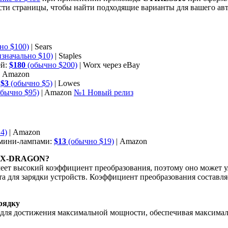
асти страницы, чтобы найти подходящие варианты для вашего ав
но $100)
| Sears
значально $10)
| Staples
ей:
$180
(обычно $200)
| Worx через eBay
| Amazon
:
$3
(обычно $5)
| Lowes
бычно $95)
| Amazon
№1 Новый релиз
4)
| Amazon
мини-лампами:
$13
(обычно $19)
| Amazon
во X-DRAGON?
т высокий коэффициент преобразования, поэтому оно может ул
а для зарядки устройств. Коэффициент преобразования составля
рядку
 для достижения максимальной мощности, обеспечивая максимал