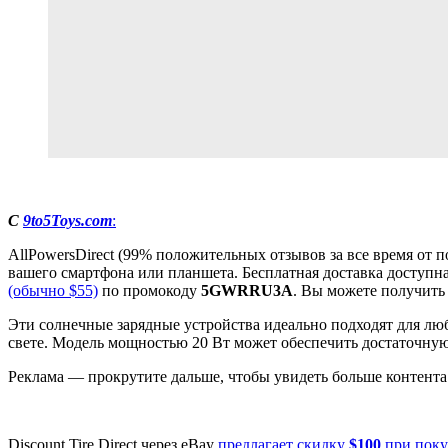
С
9to5Toys.com
:
AllPowersDirect (99% положительных отзывов за все время от 
вашего смартфона или планшета. Бесплатная доставка доступна 
(обычно $55)
по промокоду
5GWRRU3A
. Вы можете получит
Эти солнечные зарядные устройства идеально подходят для люб
свете. Модель мощностью 20 Вт может обеспечить достаточную
Реклама — прокрутите дальше, чтобы увидеть больше контента
Discount Tire Direct через eBay
предлагает скидку
$100
при поку