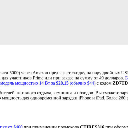
почти 5000) через Amazon предлагает скидку на пару двойных U
для участников Prime или при заказе на сумму от 49 долларов.
Б
ь
модель мощностью 14 Вт за
$28,15
(обычно $44)
с кодом
ZD7TD
ителей активного отдыха, кемпинга и походов. Вы сможете заря
 мощность для одновременной зарядки iPhone и iPad. Более 26
пке от $400
при применении промокода
CTIRES316
при оформл