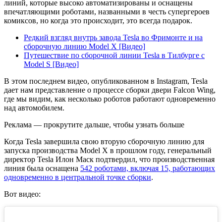
линий, которые высоко автоматизированы и оснащены
впечатляющими роботами, названными в честь супергероев
комиксов, но когда это происходит, это всегда подарок.
Редкий взгляд внутрь завода Tesla во Фримонте и на
сборочную линию Model X [Видео]
Путешествие по сборочной линии Tesla в Тилбурге с
Model S [Видео]
В этом последнем видео, опубликованном в Instagram, Tesla
дает нам представление о процессе сборки двери Falcon Wing,
где мы видим, как несколько роботов работают одновременно
над автомобилем.
Реклама — прокрутите дальше, чтобы узнать больше
Когда Tesla завершила свою вторую сборочную линию для
запуска производства Model X в прошлом году, генеральный
директор Tesla Илон Маск подтвердил, что производственная
линия была оснащена
542 роботами, включая 15, работающих
одновременно в центральной точке сборки
.
Вот видео: