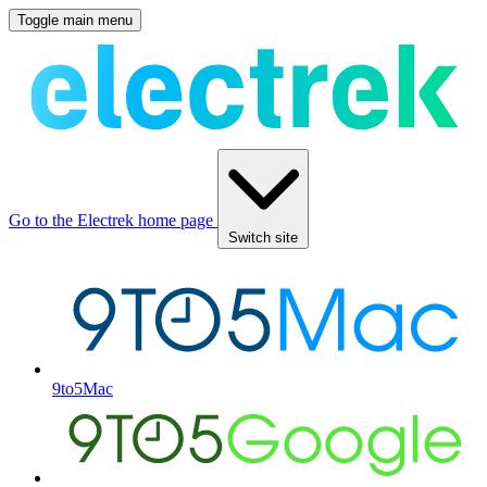
Toggle main menu
Go to the Electrek home page
Switch site
9to5Mac