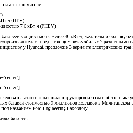
иантами трансмиссии:
E)
 кВт⋅ч (HEV)
мощностью 7,6 кВт⋅ч (PHEV)
батареей мощностью не менее 30 кВт⋅ч, желательно больше, без
автопроизводителем, предлагающим автомобиль с 3 различными 
нициативу у Hyundai, предложив 3 варианта электрических тра
n=’center’]
n=’center’]
сследовательской и опытно-конструкторской базы в области ак
ных батарей стоимостью 9 миллионов долларов в Мичиганском у
од названием Ford Engineering Laboratory.
рных батарей: