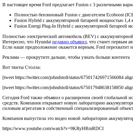
В настоящее время Ford предлагает Fusion с 3 различными вар
Полностью бензиновый Fusion с двигателем Ecoboost (IC
Fusion Hybrid с аккумуляторной батареей мощностью 1,4
Fusion Energi Plug-In Hybrid с аккумуляторной батареей 
Полностью электрический автомобиль (BEV) с аккумуляторной 
Интересно, что Hyundai
недавно объявил
, что станет первым 
Если наше предположение окажется верным, Ford перехватит и
Реклама — прокрутите дальше, чтобы узнать больше контента
Вот твиты Столла:
[tweet https://twitter.com/johndstoll/status/675017426971566084 alig
[tweet https://twitter.com/johndstoll/status/675017948638158850 alig
Сегодня Ford также объявил о расширении своей глобальной и
средств. Компания открывает новую лабораторию аккумулятор
силовым агрегатам в собственный специализированный объект п
Компания выпустила это видео новой лаборатории аккумулято
https://www.youtube.com/watch?v=9KRyHRmRDCI