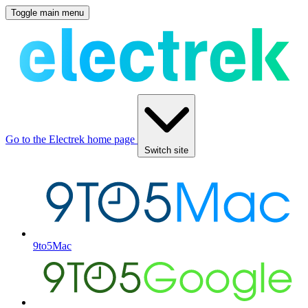
Toggle main menu
Go to the Electrek home page
Switch site
9to5Mac