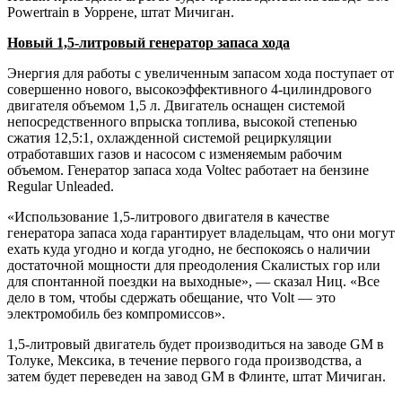
Powertrain в Уоррене, штат Мичиган.
Новый 1,5-литровый генератор запаса хода
Энергия для работы с увеличенным запасом хода поступает от
совершенно нового, высокоэффективного 4-цилиндрового
двигателя объемом 1,5 л. Двигатель оснащен системой
непосредственного впрыска топлива, высокой степенью
сжатия 12,5:1, охлажденной системой рециркуляции
отработавших газов и насосом с изменяемым рабочим
объемом. Генератор запаса хода Voltec работает на бензине
Regular Unleaded.
«Использование 1,5-литрового двигателя в качестве
генератора запаса хода гарантирует владельцам, что они могут
ехать куда угодно и когда угодно, не беспокоясь о наличии
достаточной мощности для преодоления Скалистых гор или
для спонтанной поездки на выходные», — сказал Ниц. «Все
дело в том, чтобы сдержать обещание, что Volt — это
электромобиль без компромиссов».
1,5-литровый двигатель будет производиться на заводе GM в
Толуке, Мексика, в течение первого года производства, а
затем будет переведен на завод GM в Флинте, штат Мичиган.