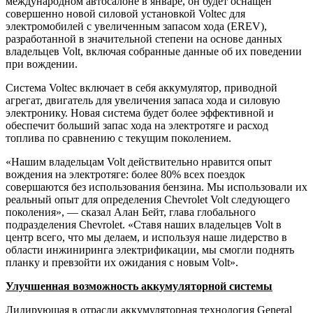
международном автосалоне в январе, он будет оснащен
совершенно новой силовой установкой Voltec для
электромобилей с увеличенным запасом хода (EREV),
разработанной в значительной степени на основе данных
владельцев Volt, включая собранные данные об их поведении
при вождении.
Система Voltec включает в себя аккумулятор, приводной
агрегат, двигатель для увеличения запаса хода и силовую
электронику. Новая система будет более эффективной и
обеспечит больший запас хода на электротяге и расход
топлива по сравнению с текущим поколением.
«Нашим владельцам Volt действительно нравится опыт
вождения на электротяге: более 80% всех поездок
совершаются без использования бензина. Мы использовали их
реальный опыт для определения Chevrolet Volt следующего
поколения», — сказал Алан Бейт, глава глобального
подразделения Chevrolet. «Ставя наших владельцев Volt в
центр всего, что мы делаем, и используя наше лидерство в
области инжиниринга электрификации, мы смогли поднять
планку и превзойти их ожидания с новым Volt».
Улучшенная возможность аккумуляторной системы
Лидирующая в отрасли аккумуляторная технология General