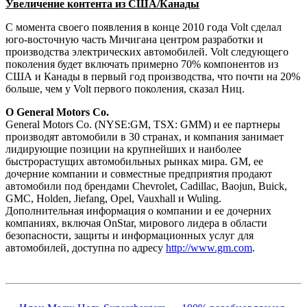
Увеличение контента из США/Канады
С момента своего появления в конце 2010 года Volt сделал
юго-восточную часть Мичигана центром разработки и
производства электрических автомобилей. Volt следующего
поколения будет включать примерно 70% компонентов из
США и Канады в первый год производства, что почти на 20%
больше, чем у Volt первого поколения, сказал Ниц.
О General Motors Co.
General Motors Co. (NYSE:GM, TSX: GMM) и ее партнеры
производят автомобили в 30 странах, и компания занимает
лидирующие позиции на крупнейших и наиболее
быстрорастущих автомобильных рынках мира. GM, ее
дочерние компании и совместные предприятия продают
автомобили под брендами Chevrolet, Cadillac, Baojun, Buick,
GMC, Holden, Jiefang, Opel, Vauxhall и Wuling.
Дополнительная информация о компании и ее дочерних
компаниях, включая OnStar, мирового лидера в области
безопасности, защиты и информационных услуг для
автомобилей, доступна по адресу
http://www.gm.com
.