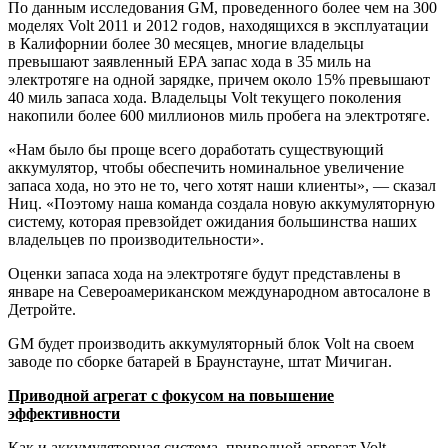
По данным исследования GM, проведенного более чем на 300
моделях Volt 2011 и 2012 годов, находящихся в эксплуатации
в Калифорнии более 30 месяцев, многие владельцы
превышают заявленный EPA запас хода в 35 миль на
электротяге на одной зарядке, причем около 15% превышают
40 миль запаса хода. Владельцы Volt текущего поколения
накопили более 600 миллионов миль пробега на электротяге.
«Нам было бы проще всего доработать существующий
аккумулятор, чтобы обеспечить номинальное увеличение
запаса хода, но это не то, чего хотят наши клиенты», — сказал
Ниц. «Поэтому наша команда создала новую аккумуляторную
систему, которая превзойдет ожидания большинства наших
владельцев по производительности».
Оценки запаса хода на электротяге будут представлены в
январе на Североамериканском международном автосалоне в
Детройте.
GM будет производить аккумуляторный блок Volt на своем
заводе по сборке батарей в Браунстауне, штат Мичиган.
Приводной агрегат с фокусом на повышение
эффективности
Как и аккумуляторная система, приводной агрегат Volt