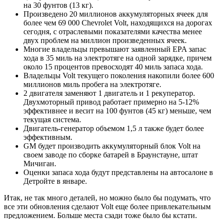
на 30 фунтов (13 кг).
Произведено 20 миллионов аккумуляторных ячеек для
более чем 69 000 Chevrolet Volt, находящихся на дорогах
сегодня, с отраслевыми показателями качества менее
двух проблем на миллион произведенных ячеек.
Многие владельцы превышают заявленный EPA запас
хода в 35 миль на электротяге на одной зарядке, причем
около 15 процентов превосходят 40 миль запаса хода.
Владельцы Volt текущего поколения накопили более 600
миллионов миль пробега на электротяге.
2 двигателя заменяют 1 двигатель и 1 рекуператор.
Двухмоторный привод работает примерно на 5-12%
эффективнее и весит на 100 фунтов (45 кг) меньше, чем
текущая система.
Двигатель-генератор объемом 1,5 л также будет более
эффективным.
GM будет производить аккумуляторный блок Volt на
своем заводе по сборке батарей в Браунстауне, штат
Мичиган.
Оценки запаса хода будут представлены на автосалоне в
Детройте в январе.
Итак, не так много деталей, но можно было бы подумать, что
все эти обновления сделают Volt еще более привлекательным
предложением. Больше места сзади тоже было бы кстати.