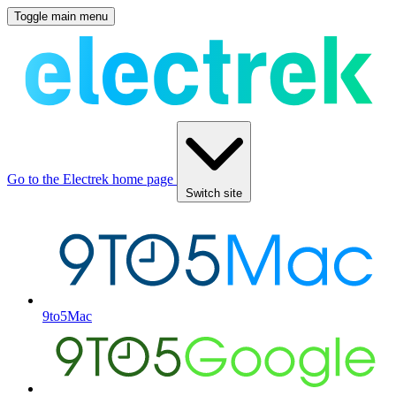
Toggle main menu
Go to the Electrek home page
Switch site
9to5Mac