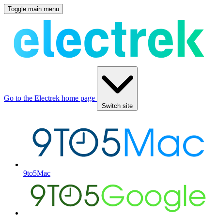
Toggle main menu
Go to the Electrek home page
Switch site
9to5Mac