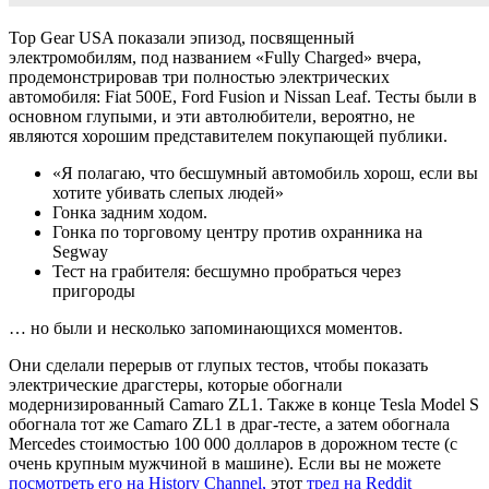
Top Gear USA показали эпизод, посвященный
электромобилям, под названием «Fully Charged» вчера,
продемонстрировав три полностью электрических
автомобиля: Fiat 500E, Ford Fusion и Nissan Leaf. Тесты были в
основном глупыми, и эти автолюбители, вероятно, не
являются хорошим представителем покупающей публики.
«Я полагаю, что бесшумный автомобиль хорош, если вы
хотите убивать слепых людей»
Гонка задним ходом.
Гонка по торговому центру против охранника на
Segway
Тест на грабителя: бесшумно пробраться через
пригороды
… но были и несколько запоминающихся моментов.
Они сделали перерыв от глупых тестов, чтобы показать
электрические драгстеры, которые обогнали
модернизированный Camaro ZL1. Также в конце Tesla Model S
обогнала тот же Camaro ZL1 в драг-тесте, а затем обогнала
Mercedes стоимостью 100 000 долларов в дорожном тесте (с
очень крупным мужчиной в машине). Если вы не можете
посмотреть его на History Channel,
этот
тред на Reddit