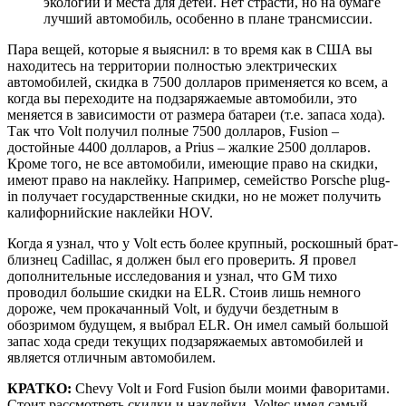
экологии и места для детей. Нет страсти, но на бумаге
лучший автомобиль, особенно в плане трансмиссии.
Пара вещей, которые я выяснил: в то время как в США вы
находитесь на территории полностью электрических
автомобилей, скидка в 7500 долларов применяется ко всем, а
когда вы переходите на подзаряжаемые автомобили, это
меняется в зависимости от размера батареи (т.е. запаса хода).
Так что Volt получил полные 7500 долларов, Fusion –
достойные 4400 долларов, а Prius – жалкие 2500 долларов.
Кроме того, не все автомобили, имеющие право на скидки,
имеют право на наклейку. Например, семейство Porsche plug-
in получает государственные скидки, но не может получить
калифорнийские наклейки HOV.
Когда я узнал, что у Volt есть более крупный, роскошный брат-
близнец Cadillac, я должен был его проверить. Я провел
дополнительные исследования и узнал, что GM тихо
проводил большие скидки на ELR. Стоив лишь немного
дороже, чем прокачанный Volt, и будучи бездетным в
обозримом будущем, я выбрал ELR. Он имел самый большой
запас хода среди текущих подзаряжаемых автомобилей и
является отличным автомобилем.
КРАТКО:
Chevy Volt и Ford Fusion были моими фаворитами.
Стоит рассмотреть скидки и наклейки. Voltec имел самый