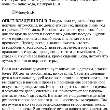
большой запас хода, я выбрал ELR.
ОПЫТ ВЛАДЕНИЯ ELR
Я подумывал сделать обзор после
покупки автомобиля, но делаю его сейчас, прожив с ним год
и проехав 25 000 миль. В основном я использую автомобиль
для поездок на работу и нескольких дальних поездок. Будучи
моим единственным автомобилем, я испытал его на
прочность. Прежде всего, я должен сказать, что это
автомобиль класса люкс. Я знал это заранее, и мне очень
нравилось все время, проведенное с этим автомобилем. Для
справки, я купил все пакеты, кроме сидений Kona, потому что
думал, что они испортят интерьер.
Все в автомобиле демонстрирует внимание к деталям, а также
более 100 лет автомобильных инноваций. Скрытые дверные
ручки массивных дверей купе заставляют вас чувствовать, что
вы садитесь в научный проект и произведение современного
искусства одновременно. Когда вы садитесь в мягкие сиденья
и закрываете дверь, система CUE приветствует вас научно-
фантастической загрузкой. Вы замечаете ощущение и дизайн
рулевого колеса, большие экраны и изогнутые материалы. Вы
погружены в со вкусом расположенный выбор замши, кожи,
карбона и дерева. В автомобиле нет ни одного переключателя,