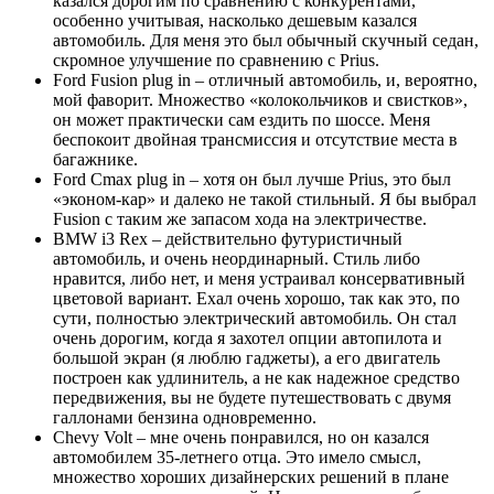
казался дорогим по сравнению с конкурентами,
особенно учитывая, насколько дешевым казался
автомобиль. Для меня это был обычный скучный седан,
скромное улучшение по сравнению с Prius.
Ford Fusion plug in – отличный автомобиль, и, вероятно,
мой фаворит. Множество «колокольчиков и свистков»,
он может практически сам ездить по шоссе. Меня
беспокоит двойная трансмиссия и отсутствие места в
багажнике.
Ford Cmax plug in – хотя он был лучше Prius, это был
«эконом-кар» и далеко не такой стильный. Я бы выбрал
Fusion с таким же запасом хода на электричестве.
BMW i3 Rex – действительно футуристичный
автомобиль, и очень неординарный. Стиль либо
нравится, либо нет, и меня устраивал консервативный
цветовой вариант. Ехал очень хорошо, так как это, по
сути, полностью электрический автомобиль. Он стал
очень дорогим, когда я захотел опции автопилота и
большой экран (я люблю гаджеты), а его двигатель
построен как удлинитель, а не как надежное средство
передвижения, вы не будете путешествовать с двумя
галлонами бензина одновременно.
Chevy Volt – мне очень понравился, но он казался
автомобилем 35-летнего отца. Это имело смысл,
множество хороших дизайнерских решений в плане