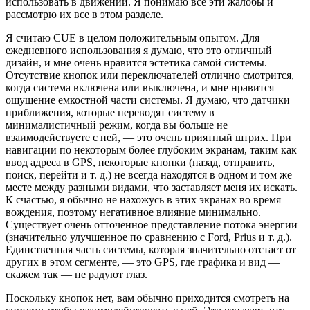
использовать в движении. Я понимаю все эти жалобы и
рассмотрю их все в этом разделе.
Я считаю CUE в целом положительным опытом. Для
ежедневного использования я думаю, что это отличный
дизайн, и мне очень нравится эстетика самой системы.
Отсутствие кнопок или переключателей отлично смотрится,
когда система включена или выключена, и мне нравится
ощущение емкостной части системы. Я думаю, что датчики
приближения, которые переводят систему в
минималистичный режим, когда вы больше не
взаимодействуете с ней, — это очень приятный штрих. При
навигации по некоторым более глубоким экранам, таким как
ввод адреса в GPS, некоторые кнопки (назад, отправить,
поиск, перейти и т. д.) не всегда находятся в одном и том же
месте между разными видами, что заставляет меня их искать.
К счастью, я обычно не нахожусь в этих экранах во время
вождения, поэтому негативное влияние минимально.
Существует очень отточенное представление потока энергии
(значительно улучшенное по сравнению с Ford, Prius и т. д.).
Единственная часть системы, которая значительно отстает от
других в этом сегменте, — это GPS, где графика и вид —
скажем так — не радуют глаз.
Поскольку кнопок нет, вам обычно приходится смотреть на