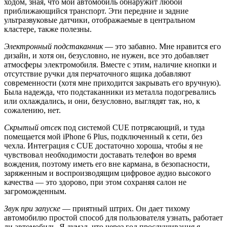
ходом, зная, что мой автомобиль обнаружит любой
приближающийся транспорт. Эти передние и задние
ультразвуковые датчики, отображаемые в центральном
кластере, также полезны.
Электронный подстаканник
— это забавно. Мне нравится его
дизайн, и хотя он, безусловно, не нужен, все это добавляет
атмосферы электромобиля. Вместе с этим, наличие кнопки и
отсутствие ручки для перчаточного ящика добавляют
современности (хотя мне приходится закрывать его вручную).
Была надежда, что подстаканники из металла подогревались
или охлаждались, и они, безусловно, выглядят так, но, к
сожалению, нет.
Скрытый отсек
под системой CUE потрясающий, и туда
помещается мой iPhone 6 Plus, подключенный к сети, без
чехла. Интеграция с CUE достаточно хороша, чтобы я не
чувствовал необходимости доставать телефон во время
вождения, поэтому иметь его вне кармана, в безопасности,
заряженным и воспроизводящим цифровое аудио высокого
качества — это здорово, при этом сохраняя салон не
загроможденным.
Звук при запуске
— приятный штрих. Он дает тихому
автомобилю простой способ для пользователя узнать, работает
ли автомобиль. Я думал, что через год прослушивания я