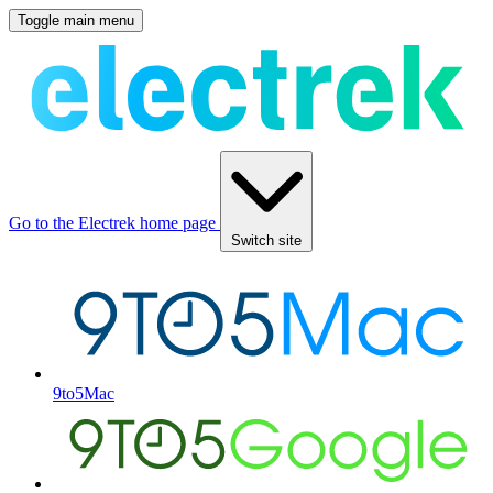
Toggle main menu
Go to the Electrek home page
Switch site
9to5Mac