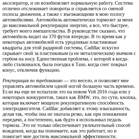
акселератор, и он возобновляет нормальную работу. Система
отлично отслеживает повороты и справляется со сменой
полосы движения, а также с въезжающими в мою полосу
автомобилями. Автомобиль автоматически тормозит за меня
до максимальной рекуперации энергии, а все, что быстрее,
требует моего вмешательства. В руководстве сказано, что
автомобиль видит на 370 футов впереди. В то время как у
некоторых автомобилей есть уродливые пластиковые
квадраты для этой радарной системы, Cadillac искусно
скрывает свой за пластиковым (а не металлическим) значком с
гербом на носу. Единственная проблема, с которой я когда-
либо сталкивался, была поездка в Тахо, когда снег покрыл
конус, отключив функцию.
Рекуперация по требованию
— это весело, и позволяет мне
управлять автомобилем одной ногой большую часть времени.
Если вы еще не испытали это на новом Volt 2016 года или у
некоторых конкурентов, таких как BMW, это, по сути, кнопка,
которая включает мощную рекуперативную способность
электродвигателя. Cadillac добавляет к этому изысканность,
делая так, чтобы она не хватала резко, как при понижении
передачи, а постепенно, как будто я использовал педаль
тормоза. Это не только обеспечивает увлекательный способ
вождения, когда вы понимаете, как это работает, но и
помогает мне достичь максимальной эффективности.