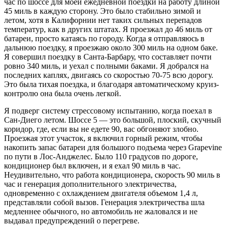
час по шоссе для моей ежедневной поездки на работу длиной
45 миль в каждую сторону. Это было стабильно зимой и
летом, хотя в Калифорнии нет таких сильных перепадов
температур, как в других штатах. Я проезжал до 46 миль от
батареи, просто катаясь по городу. Когда я отправляюсь в
дальнюю поездку, я проезжаю около 300 миль на одном баке.
Я совершил поездку в Санта-Барбару, что составляет почти
ровно 340 миль, и уехал с полными баками. Я добрался на
последних каплях, двигаясь со скоростью 70-75 всю дорогу.
Это была тихая поездка, и благодаря автоматическому круиз-
контролю она была очень легкой.
Я подверг систему стрессовому испытанию, когда поехал в
Сан-Диего летом. Шоссе 5 — это большой, плоский, скучный
коридор, где, если вы не едете 90, вас обгоняют злобно.
Проезжая этот участок, я включил горный режим, чтобы
накопить запас батареи для большого подъема через Grapevine
по пути в Лос-Анджелес. Было 110 градусов по дороге,
кондиционер был включен, и я ехал 90 миль в час.
Неудивительно, что работа кондиционера, скорость 90 миль в
час и генерация дополнительного электричества,
одновременно с охлаждением двигателя объемом 1,4 л,
представляли собой вызов. Генерация электричества шла
медленнее обычного, но автомобиль не жаловался и не
выдавал предупреждений о перегреве.