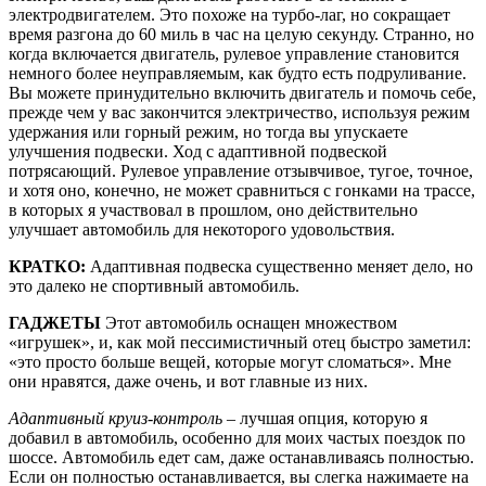
электродвигателем. Это похоже на турбо-лаг, но сокращает
время разгона до 60 миль в час на целую секунду. Странно, но
когда включается двигатель, рулевое управление становится
немного более неуправляемым, как будто есть подруливание.
Вы можете принудительно включить двигатель и помочь себе,
прежде чем у вас закончится электричество, используя режим
удержания или горный режим, но тогда вы упускаете
улучшения подвески. Ход с адаптивной подвеской
потрясающий. Рулевое управление отзывчивое, тугое, точное,
и хотя оно, конечно, не может сравниться с гонками на трассе,
в которых я участвовал в прошлом, оно действительно
улучшает автомобиль для некоторого удовольствия.
КРАТКО:
Адаптивная подвеска существенно меняет дело, но
это далеко не спортивный автомобиль.
ГАДЖЕТЫ
Этот автомобиль оснащен множеством
«игрушек», и, как мой пессимистичный отец быстро заметил:
«это просто больше вещей, которые могут сломаться». Мне
они нравятся, даже очень, и вот главные из них.
Адаптивный круиз-контроль
– лучшая опция, которую я
добавил в автомобиль, особенно для моих частых поездок по
шоссе. Автомобиль едет сам, даже останавливаясь полностью.
Если он полностью останавливается, вы слегка нажимаете на