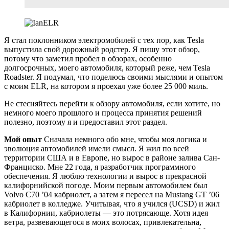
Я стал поклонником электромобилей с тех пор, как Tesla
выпустила свой дорожный родстер. Я пишу этот обзор,
потому что заметил пробел в обзорах, особенно
долгосрочных, моего автомобиля, который реже, чем Tesla
Roadster. Я подумал, что поделюсь своими мыслями и опытом
с моим ELR, на котором я проехал уже более 25 000 миль.
Не стесняйтесь перейти к обзору автомобиля, если хотите, но
немного моего прошлого и процесса принятия решений
полезно, поэтому я и предоставил этот раздел.
Мой опыт
Сначала немного обо мне, чтобы моя логика и
эволюция автомобилей имели смысл. Я жил по всей
территории США и в Европе, но вырос в районе залива Сан-
Франциско. Мне 22 года, я разработчик программного
обеспечения. Я люблю технологии и вырос в прекрасной
калифорнийской погоде. Моим первым автомобилем был
Volvo C70 ’04 кабриолет, а затем я пересел на Mustang GT ’06
кабриолет в колледже. Учитывая, что я учился (UCSD) и жил
в Калифорнии, кабриолеты — это потрясающе. Хотя идея
ветра, развевающегося в моих волосах, привлекательна,