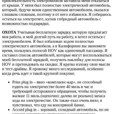
привлекательность электромобиля заставила меня отказаться
от крыши. У меня был полностью электрический автомобиль,
который, будучи моим единственным автомобилем, оказался
слишком сложным, поэтому я от него избавился. Я собираюсь
остаться на электротяге, купив гибридный автомобиль с
возможностью подзарядки.
ОХОТА
Учитывая бесплатную зарядку, которую предлагает
моя работа, и мой долгий путь на работу, я хотел остаться с
электромобилем. Я был избалован ходом полностью
электрического автомобиля, а в Калифорнии вы экономите
время, пользуясь полосой HOV как одиночный пассажир. Я
составил список автомобилей, которые могут воспользоваться
моей бесплатной зарядкой, получить наклейку для полосы
HOV и претендовать на скидки. Я кратко изложу свои мысли
и тест-драйвы. Я провожу много исследований, особенно
когда речь идет о такой крупной покупке.
Prius plug in – явно «комплаенс-кар», не способный
ездить на электричестве более 40 миль в час и
требующий осторожного обращения, чтобы получить
жалкие 11 миль (оценочно; далеко не реально) запаса
хода на электричестве. Он также ехал очень вяло; я
чувствовал, что еду на консервной банке.
Accord plug in – хороший, солидный автомобиль, но он