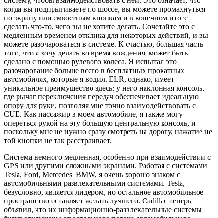
систему, чтобы взаимодействовать с ней. Это означает, что
когда вы подпрыгиваете по шоссе, вы можете промахнуться
по экрану или емкостным кнопкам и в конечном итоге
сделать что-то, чего вы не хотите делать. Сочетайте это с
медленным временем отклика для некоторых действий, и вы
можете разочароваться в системе. К счастью, большая часть
того, что я хочу делать во время вождения, может быть
сделано с помощью рулевого колеса. Я испытал это
разочарование больше всего в бесплатных прокатных
автомобилях, которые я водил. ELR, однако, имеет
уникальное преимущество здесь: у него наклонная консоль,
где рычаг переключения передач обеспечивает идеальную
опору для руки, позволяя мне точно взаимодействовать с
CUE. Как пассажир в моем автомобиле, я также могу
опереться рукой на эту большую центральную консоль, и
поскольку мне не нужно сразу смотреть на дорогу, нажатие не
той кнопки не так расстраивает.
Система немного медленная, особенно при взаимодействии с
GPS или другими сложными экранами. Работая с системами
Tesla, Ford, Mercedes, BMW, я очень хорошо знаком с
автомобильными развлекательными системами. Tesla,
безусловно, является лидером, но остальное автомобильное
пространство оставляет желать лучшего. Cadillac теперь
объявил, что их информационно-развлекательные системы