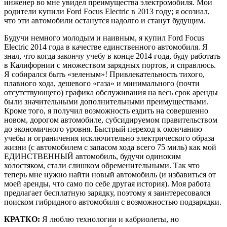
инженер во мне увидел преимущества электромобиля. Мои
родители купили Ford Focus Electric в 2013 году; я осознал,
что эти автомобили останутся надолго и станут будущим.
Будучи немного молодым и наивным, я купил Ford Focus
Electric 2014 года в качестве единственного автомобиля. Я
знал, что когда закончу учебу в конце 2014 года, буду работать
в Калифорнии с множеством зарядных портов, и справлюсь.
Я собирался быть «зеленым»! Привлекательность тихого,
плавного хода, дешевого «газа» и минимального (почти
отсутствующего) графика обслуживания на весь срок аренды
были значительными дополнительными преимуществами.
Кроме того, я получил возможность ездить на совершенно
новом, дорогом автомобиле, субсидируемом правительством
до экономичного уровня. Быстрый переход к окончанию
учебы и ограничения исключительно электрического образа
жизни (с автомобилем с запасом хода всего 75 миль) как мой
ЕДИНСТВЕННЫЙ автомобиль, будучи одиноким
холостяком, стали слишком обременительными. Так что
теперь мне нужно найти новый автомобиль (и избавиться от
моей аренды, что само по себе другая история). Моя работа
предлагает бесплатную зарядку, поэтому я заинтересовался
поиском гибридного автомобиля с возможностью подзарядки.
КРАТКО:
Я люблю технологии и кабриолеты, но