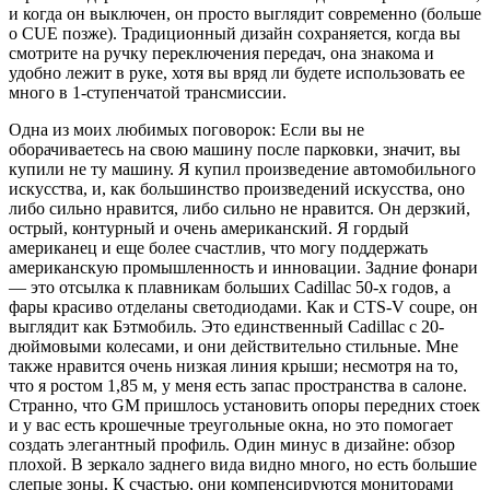
и когда он выключен, он просто выглядит современно (больше
о CUE позже). Традиционный дизайн сохраняется, когда вы
смотрите на ручку переключения передач, она знакома и
удобно лежит в руке, хотя вы вряд ли будете использовать ее
много в 1-ступенчатой трансмиссии.
Одна из моих любимых поговорок: Если вы не
оборачиваетесь на свою машину после парковки, значит, вы
купили не ту машину. Я купил произведение автомобильного
искусства, и, как большинство произведений искусства, оно
либо сильно нравится, либо сильно не нравится. Он дерзкий,
острый, контурный и очень американский. Я гордый
американец и еще более счастлив, что могу поддержать
американскую промышленность и инновации. Задние фонари
— это отсылка к плавникам больших Cadillac 50-х годов, а
фары красиво отделаны светодиодами. Как и CTS-V coupe, он
выглядит как Бэтмобиль. Это единственный Cadillac с 20-
дюймовыми колесами, и они действительно стильные. Мне
также нравится очень низкая линия крыши; несмотря на то,
что я ростом 1,85 м, у меня есть запас пространства в салоне.
Странно, что GM пришлось установить опоры передних стоек
и у вас есть крошечные треугольные окна, но это помогает
создать элегантный профиль. Один минус в дизайне: обзор
плохой. В зеркало заднего вида видно много, но есть большие
слепые зоны. К счастью, они компенсируются мониторами