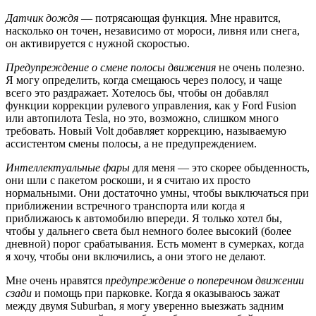
Датчик дождя
— потрясающая функция. Мне нравится,
насколько он точен, независимо от мороси, ливня или снега,
он активируется с нужной скоростью.
Предупреждение о смене полосы движения
не очень полезно.
Я могу определить, когда смещаюсь через полосу, и чаще
всего это раздражает. Хотелось бы, чтобы он добавлял
функции коррекции рулевого управления, как у Ford Fusion
или автопилота Tesla, но это, возможно, слишком много
требовать. Новый Volt добавляет коррекцию, называемую
ассистентом смены полосы, а не предупреждением.
Интеллектуальные фары
для меня — это скорее обыденность,
они шли с пакетом роскоши, и я считаю их просто
нормальными. Они достаточно умны, чтобы выключаться при
приближении встречного транспорта или когда я
приближаюсь к автомобилю впереди. Я только хотел бы,
чтобы у дальнего света был немного более высокий (более
дневной) порог срабатывания. Есть момент в сумерках, когда
я хочу, чтобы они включились, а они этого не делают.
Мне очень нравятся
предупреждение о поперечном движении
сзади
и помощь при парковке. Когда я оказываюсь зажат
между двумя Suburban, я могу уверенно выезжать задним