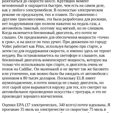
разогнаться до скорости шоссе. Крутящий момент
мгновенный и ощущается быстрее, чем есть на самом деле,
как у любого электромобиля. В полностью электрическом
режиме он предсказуем, тих и плавен. По сравнению с
другими трансмиссиями, эта была разработана для роскоши,
нет подруливания при полном нажатии на педаль газа, а
автомобиль тяжелый, поэтому ход мягкий, но не слишком.
Когда включается бензиновый двигатель, его почти не
слышно. Он предназначен для обеспечения мощности «точно
в срок», и на шоссе он тихо урчит. При движении по городу
Voltec работает как Prius, используя батарею при старте, а
затем газ для поддержания скорости, и именно здесь он терпит
неудачу. Вы останавливаетесь на светофоре и слышите, как
бензиновый двигатель компенсирует мощность, которую вы
только что использовали при старте, и двигатель очень не
похож на Cadillac. Он маленький и не звучит так же басовито
или утонченно, как можно было бы ожидать от автомобиля с
ценником в 80 тысяч долларов. Поскольку ELR имеет
шумоподавление, я почти никогда не слышу двигатель, но
этот сырой шум вырывается наружу для тех, кто смотрит на
автомобильное произведение искусства с тротуара, и это не
производит хорошего впечатления.
Оценки EPA (37 электрических, 340 всего) почти идеальны. Я
проезжаю 35 миль на электричестве со скоростью 75 миль в