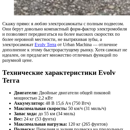
Скажу прямо: я
люблю
электросамокаты с полным подвесом.
Они берут довольно компактный форм-фактор электромобиля
и позволяют передвигаться на более высоких скоростях по
более неровной местности, не вытряхивая зубы, а
электросамокат
Evolv Terra
от Urban Machina — отличное
дополнение к этому быстрорастущему рынку. Хотя самокат не
идеален, он предлагает множество отличных функций по
разумной цене.
Технические характеристики Evolv
Terra
Двигатели:
Двойные двигатели общей пиковой
мощностью 2,2 кВт
Аккумулятор:
48 В 15,6 Ач (750 Втч)
Максимальная скорость:
50 км/ч (31 миль/ч)
Запас хода:
до 55 км (34 миль)
Вес:
24 кг (53 фунта)
Максимальная нагрузка:
120 кг (265 фунтов)
Подвеска:
Передняя и задняя подвеска на продольных