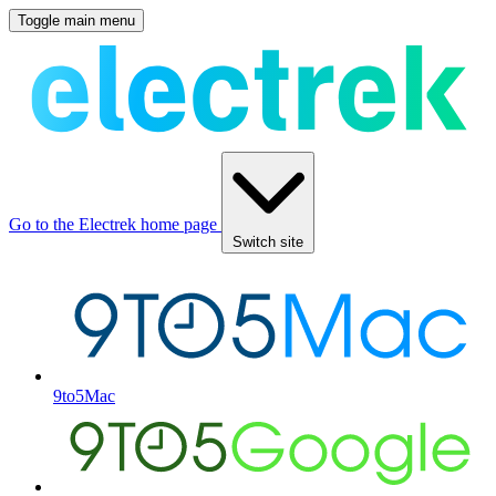
Toggle main menu
Go to the Electrek home page
Switch site
9to5Mac