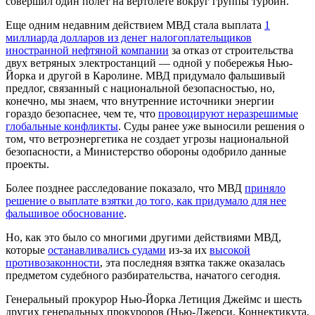
совершил один полет на вертолете вокруг группы турбин.
Еще одним недавним действием МВД стала выплата
1
миллиарда долларов из денег налогоплательщиков
иностранной нефтяной компании
за отказ от строительства
двух ветряных электростанций — одной у побережья Нью-
Йорка и другой в Каролине. МВД придумало фальшивый
предлог, связанный с национальной безопасностью, но,
конечно, мы знаем, что внутренние источники энергии
гораздо безопаснее, чем те, что
провоцируют неразрешимые
глобальные конфликты
. Суды ранее уже выносили решения о
том, что ветроэнергетика не создает угрозы национальной
безопасности, а Министерство обороны одобрило данные
проекты.
Более позднее расследование показало, что МВД
приняло
решение о выплате взятки до того, как придумало для нее
фальшивое обоснование
.
Но, как это было со многими другими действиями МВД,
которые
останавливались судами
из-за их
высокой
противозаконности
, эта последняя взятка также оказалась
предметом судебного разбирательства, начатого сегодня.
Генеральный прокурор Нью-Йорка Летиция Джеймс и шесть
других генеральных прокуроров (Нью-Джерси, Коннектикута,