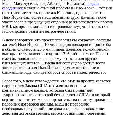
Мэна, Массачусетса, Род-Айленда и Вермонта)
подали
сегодня иск
в связи с отменой проекта в Нью-Йорке. Этот иск
не затрагивает часть проекта в Каролине, однако проект в
Нью-Йорке был более масштабным из двух. Джеймс также
участвовала в предыдущих судебных разбирательствах против
МВД, которые остановили их прошлые неудачные попытки
заблокировать развитие ветроэнергетики.
В иске говорится, что проект позволил бы сократить расходы
жителей Нью-Йорка на 10 миллиардов долларов и принес бы
в общей сложности 25,6 миллиарда долларов экономической
выгоды штату, включая создание 1716 рабочих мест. Проект
имел бы дополнительные преимущества и для других
близлежащих штатов. Отмена нанесет ущерб доступности
электроэнергии для Нью-Йорка и других штатов, где в
ближайшие годы ожидается рост спроса на электричество.
Более того, в иске утверждается, что отмена проекта является
нарушением Закона США о землях на внешнем
континентальном шельфе, который был принят для
«укрепления энергетической безопасности США» и который
ограничивает возможности правительства по аннулированию
подобных договоров аренды. МВД не проводило
необходимых слушаний и не доказало, «что продолжение
действия договора аренды, вероятно, причинит серьезный