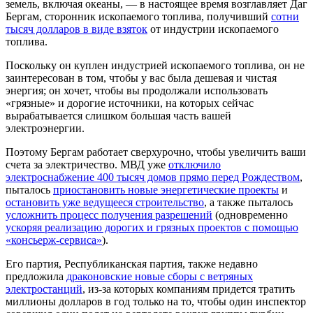
земель, включая океаны, — в настоящее время возглавляет Даг
Бергам, сторонник ископаемого топлива, получивший
сотни
тысяч долларов в виде взяток
от индустрии ископаемого
топлива.
Поскольку он куплен индустрией ископаемого топлива, он не
заинтересован в том, чтобы у вас была дешевая и чистая
энергия; он хочет, чтобы вы продолжали использовать
«грязные» и дорогие источники, на которых сейчас
вырабатывается слишком большая часть вашей
электроэнергии.
Поэтому Бергам работает сверхурочно, чтобы увеличить ваши
счета за электричество. МВД уже
отключило
электроснабжение 400 тысяч домов прямо перед Рождеством
,
пыталось
приостановить новые энергетические проекты
и
остановить уже ведущееся строительство
, а также пыталось
усложнить процесс получения разрешений
(одновременно
ускоряя реализацию дорогих и грязных проектов с помощью
«консьерж-сервиса»
).
Его партия, Республиканская партия, также недавно
предложила
драконовские новые сборы с ветряных
электростанций
, из-за которых компаниям придется тратить
миллионы долларов в год только на то, чтобы один инспектор