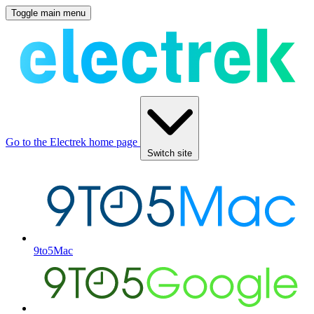
Toggle main menu
Go to the Electrek home page
Switch site
9to5Mac