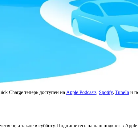
uick Charge теперь доступен на
Apple Podcasts
,
Spotify
,
TuneIn
и п
етверг, а также в субботу. Подпишитесь на наш подкаст в Appl