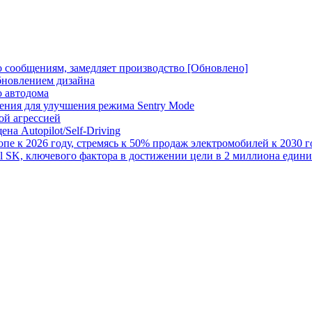
по сообщениям, замедляет производство [Обновлено]
обновлением дизайна
о автодома
ения для улучшения режима Sentry Mode
ой агрессией
ена Autopilot/Self-Driving
пе к 2026 году, стремясь к 50% продаж электромобилей к 2030 г
l SK, ключевого фактора в достижении цели в 2 миллиона едини