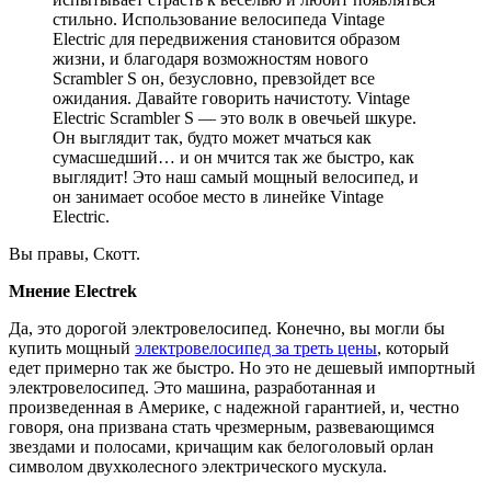
стильно. Использование велосипеда Vintage
Electric для передвижения становится образом
жизни, и благодаря возможностям нового
Scrambler S он, безусловно, превзойдет все
ожидания. Давайте говорить начистоту. Vintage
Electric Scrambler S — это волк в овечьей шкуре.
Он выглядит так, будто может мчаться как
сумасшедший… и он мчится так же быстро, как
выглядит! Это наш самый мощный велосипед, и
он занимает особое место в линейке Vintage
Electric.
Вы правы, Скотт.
Мнение Electrek
Да, это дорогой электровелосипед. Конечно, вы могли бы
купить мощный
электровелосипед за треть цены
, который
едет примерно так же быстро. Но это не дешевый импортный
электровелосипед. Это машина, разработанная и
произведенная в Америке, с надежной гарантией, и, честно
говоря, она призвана стать чрезмерным, развевающимся
звездами и полосами, кричащим как белоголовый орлан
символом двухколесного электрического мускула.