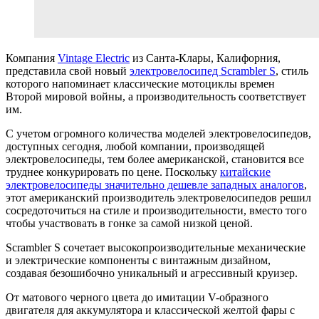
Компания
Vintage Electric
из Санта-Клары, Калифорния,
представила свой новый
электровелосипед Scrambler S
, стиль
которого напоминает классические мотоциклы времен
Второй мировой войны, а производительность соответствует
им.
С учетом огромного количества моделей электровелосипедов,
доступных сегодня, любой компании, производящей
электровелосипеды, тем более американской, становится все
труднее конкурировать по цене. Поскольку
китайские
электровелосипеды значительно дешевле западных аналогов
,
этот американский производитель электровелосипедов решил
сосредоточиться на стиле и производительности, вместо того
чтобы участвовать в гонке за самой низкой ценой.
Scrambler S сочетает высокопроизводительные механические
и электрические компоненты с винтажным дизайном,
создавая безошибочно уникальный и агрессивный круизер.
От матового черного цвета до имитации V-образного
двигателя для аккумулятора и классической желтой фары с