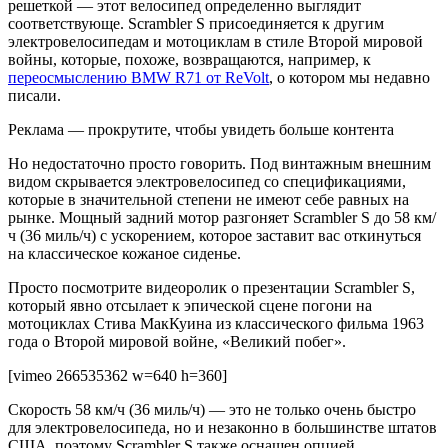
решеткой — этот велосипед определенно выглядит
соответствующе. Scrambler S присоединяется к другим
электровелосипедам и мотоциклам в стиле Второй мировой
войны, которые, похоже, возвращаются, например, к
переосмыслению BMW R71 от ReVolt
, о котором мы недавно
писали.
Реклама — прокрутите, чтобы увидеть больше контента
Но недостаточно просто говорить. Под винтажным внешним
видом скрывается электровелосипед со спецификациями,
которые в значительной степени не имеют себе равных на
рынке. Мощный задний мотор разгоняет Scrambler S до 58 км/
ч (36 миль/ч) с ускорением, которое заставит вас откинуться
на классическое кожаное сиденье.
Просто посмотрите видеоролик о презентации Scrambler S,
который явно отсылает к эпической сцене погони на
мотоциклах Стива МакКуина из классического фильма 1963
года о Второй мировой войне, «
Великий побег
».
[vimeo 266535362 w=640 h=360]
Скорость 58 км/ч (36 миль/ч) — это не только очень быстро
для электровелосипеда, но и незаконно в большинстве штатов
США, поэтому Scrambler S также оснащен опцией