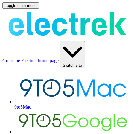
Toggle main menu
Go to the Electrek home page
Switch site
9to5Mac