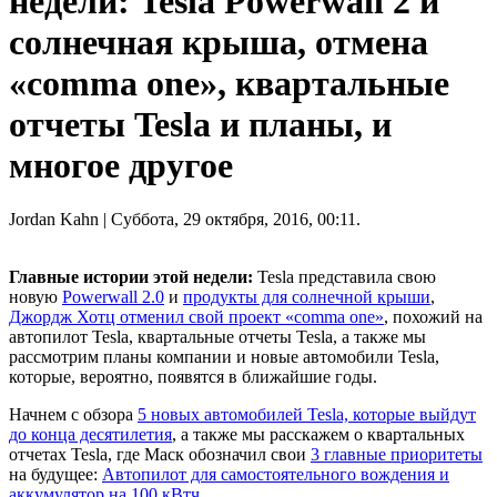
недели: Tesla Powerwall 2 и
солнечная крыша, отмена
«comma one», квартальные
отчеты Tesla и планы, и
многое другое
Jordan Kahn
| Суббота, 29 октября, 2016, 00:11.
Главные истории этой недели:
Tesla представила свою
новую
Powerwall 2.0
и
продукты для солнечной крыши
,
Джордж Хотц отменил свой проект «comma one»
, похожий на
автопилот Tesla, квартальные отчеты Tesla, а также мы
рассмотрим планы компании и новые автомобили Tesla,
которые, вероятно, появятся в ближайшие годы.
Начнем с обзора
5 новых автомобилей Tesla, которые выйдут
до конца десятилетия
, а также мы расскажем о квартальных
отчетах Tesla, где Маск обозначил свои
3 главные приоритеты
на будущее:
Автопилот для самостоятельного вождения и
аккумулятор на 100 кВтч
.