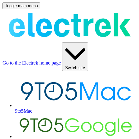
Toggle main menu
Go to the Electrek home page
Switch site
9to5Mac