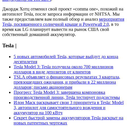
Джордж Хотц отменил свой проект «comma one», похожий на
автопилот Tesla, после запроса информации от NHTSA. Мы
также предоставляем вам полный обзор и анализ
мероприятия
Tesla, посвященного солнечной крыше и Powerwall 2.0
, в то
время как LG планирует вывести на рынок США свой
собственный домашний аккумулятор.
Tesla |
5 новых автомобилей Tesla, которые выйдут до конца
десятилетия
Tesla Model 3: Tesla получила около 700 миллионов
долларов в виде депозитов от клиентов
TSLA объявляет о финансовых результатах 3 квартала,
превзошедших ожидания, и прибыли в 22 миллиона
долларов; письмо акционерам
Прогресс Tesla Model 3: завершена компоновка
производственной линии, Tesla тестирует подсистемы
Илон Маск раскрывает свои 3 приоритета в Tesla: Model
3, автопилот для самостоятельного вождения и
аккумулятор на 100 кВтч
Секрет быстрой замены аккумуляторов Tesla раскрыт на
новых патентных чертежах