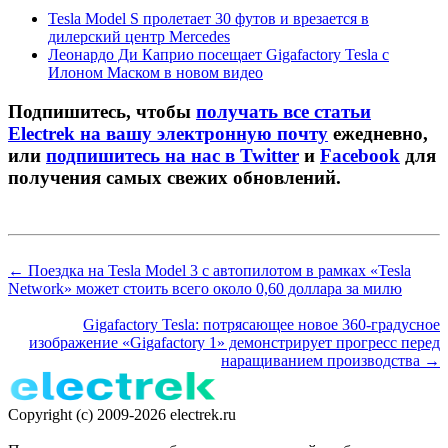
Tesla Model S пролетает 30 футов и врезается в
дилерский центр Mercedes
Леонардо Ди Каприо посещает Gigafactory Tesla с
Илоном Маском в новом видео
Подпишитесь, чтобы
получать все статьи
Electrek на вашу электронную почту
ежедневно,
или
подпишитесь на нас в Twitter
и
Facebook
для
получения самых свежих обновлений.
← Поездка на Tesla Model 3 с автопилотом в рамках «Tesla
Network» может стоить всего около 0,60 доллара за милю
Gigafactory Tesla: потрясающее новое 360-градусное
изображение «Gigafactory 1» демонстрирует прогресс перед
наращиванием производства →
Copyright (c) 2009-2026 electrek.ru