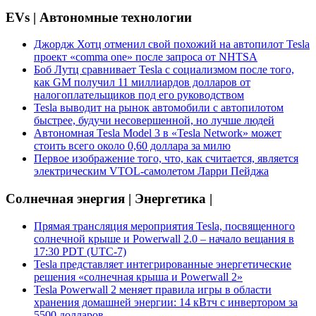
EVs | Автономные технологии
Джордж Хотц отменил свой похожий на автопилот Tesla
проект «comma one» после запроса от NHTSA
Боб Лутц сравнивает Tesla с социализмом после того,
как GM получил 11 миллиардов долларов от
налогоплательщиков под его руководством
Tesla выводит на рынок автомобили с автопилотом
быстрее, будучи несовершенной, но лучше людей
Автономная Tesla Model 3 в «Tesla Network» может
стоить всего около 0,60 доллара за милю
Первое изображение того, что, как считается, является
электрическим VTOL-самолетом Ларри Пейджа
Солнечная энергия | Энергетика |
Прямая трансляция мероприятия Tesla, посвященного
солнечной крыше и Powerwall 2.0 – начало вещания в
17:30 PDT (UTC-7)
Tesla представляет интегрированные энергетические
решения «солнечная крыша и Powerwall 2»
Tesla Powerwall 2 меняет правила игры в области
хранения домашней энергии: 14 кВтч с инвертором за
5500 долларов