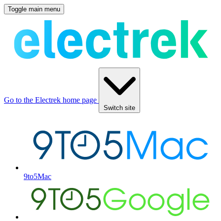
Toggle main menu
Go to the Electrek home page
Switch site
9to5Mac