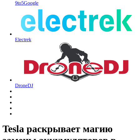
9to5Google
Electrek
DroneDJ
Tesla раскрывает магию