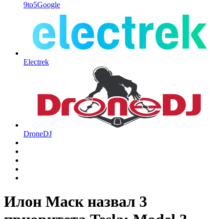
9to5Google
Electrek
DroneDJ
Илон Маск назвал 3