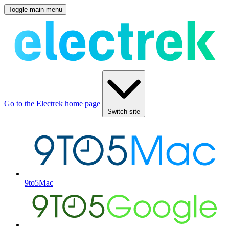
Toggle main menu
Go to the Electrek home page
Switch site
9to5Mac