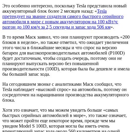
Это особенно интересно, поскольку Tesla представила новый
аккумуляторный блок более 2 месяцев назад: «
Tesla
претендует на звание создателя самого быстрого серийного
автомобиля в мире с новым аккумулятором на 100 кВт/ч:
разгон до 100 км/ч за 2,5 секунды и запас хода 506 км
».
В то время Маск заявил, что они планируют производить «200
блоков в неделю», но также отметил, что ожидает увеличения
этого числа в ближайшие месяцы и что спрос на версию
батареи для высокопроизводительных автомобилей (P100D)
будет достаточным, чтобы создать очередь, поэтому они не
планируют выпускать версию без повышенной
производительности (100D), которая была бы дешевле и имела
бы больший запас хода.
На сегодняшнем звонке с аналитиками Маск сообщил, что
Tesla наблюдает «высокий спрос» на автомобиль, поэтому он
сосредоточен на наращивании производства аккумуляторного
блока.
Хотя это означает, что мы можем увидеть больше «самых
быстрых серийных автомобилей в мире», это также означает,
что может пройти еще некоторое время, прежде чем мы
увидим Model S 100D, которая могла бы иметь очень
впечатляющий запас хода около 560 километров на одной