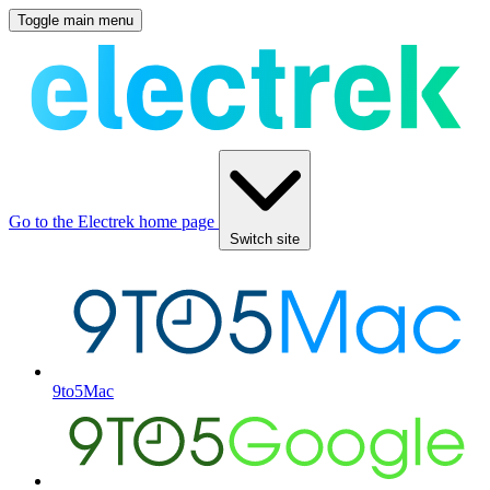
Toggle main menu
Go to the Electrek home page
Switch site
9to5Mac