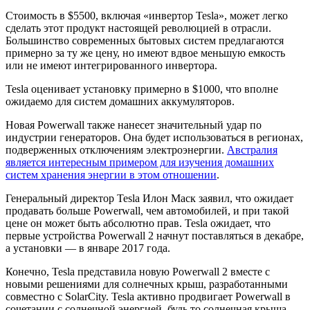
Стоимость в $5500, включая «инвертор Tesla», может легко
сделать этот продукт настоящей революцией в отрасли.
Большинство современных бытовых систем предлагаются
примерно за ту же цену, но имеют вдвое меньшую емкость
или не имеют интегрированного инвертора.
Tesla оценивает установку примерно в $1000, что вполне
ожидаемо для систем домашних аккумуляторов.
Новая Powerwall также нанесет значительный удар по
индустрии генераторов. Она будет использоваться в регионах,
подверженных отключениям электроэнергии.
Австралия
является интересным примером для изучения домашних
систем хранения энергии в этом отношении
.
Генеральный директор Tesla Илон Маск заявил, что ожидает
продавать больше Powerwall, чем автомобилей, и при такой
цене он может быть абсолютно прав. Tesla ожидает, что
первые устройства Powerwall 2 начнут поставляться в декабре,
а установки — в январе 2017 года.
Конечно, Tesla представила новую Powerwall 2 вместе с
новыми решениями для солнечных крыш, разработанными
совместно с SolarCity. Tesla активно продвигает Powerwall в
сочетании с солнечной энергией, будь то солнечная крыша,