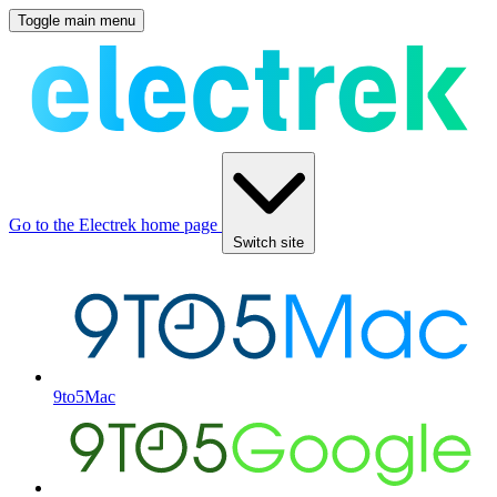
Toggle main menu
Go to the Electrek home page
Switch site
9to5Mac