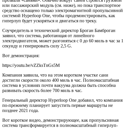
прозвали «санями». Обычно вокруг саней строятся грузовой
или пассажирский модуль (см. ниже), но пока транспортное
средство оснащено только электромагнитной пропульсивной
системой Hyperloop One, чтобы продемонстрировать, как
гиперлуп будет ускоряться и двигаться по треку.
Соучредитель и технический директор Броган Бамброган
заявил, что система, работающая от линейного
электродвигателя, может разгоняться с 0 до 60 миль в час за 1
секунду и генерировать силу 2,5 G.
Вот демонстрация:
https://youtu.be/vZZksTnGs5M
Компания заявила, что на этом коротком участке сани
достигли скорости около 400 миль в час. Полномасштабная
система в условиях почти вакуума должна быть способна
развивать скорость более 700 миль в час.
Генеральный директор Hyperloop One добавил, что компания
по-прежнему планирует запустить первые маршруты не
позднее 2021 года.
Вот короткое видео, демонстрирующее, как пропульсивная
система трансформируется в полномасштабный гиперлуп-