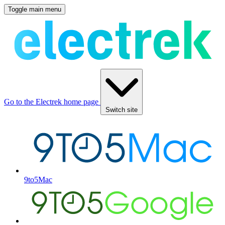
Toggle main menu
Go to the Electrek home page
Switch site
9to5Mac