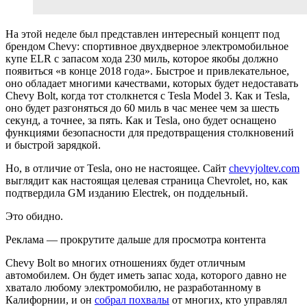
На этой неделе был представлен интересный концепт под
брендом Chevy: спортивное двухдверное электромобильное
купе ELR с запасом хода 230 миль, которое якобы должно
появиться «в конце 2018 года». Быстрое и привлекательное,
оно обладает многими качествами, которых будет недоставать
Chevy Bolt, когда тот столкнется с Tesla Model 3. Как и Tesla,
оно будет разгоняться до 60 миль в час менее чем за шесть
секунд, а точнее, за пять. Как и Tesla, оно будет оснащено
функциями безопасности для предотвращения столкновений
и быстрой зарядкой.
Но, в отличие от Tesla, оно не настоящее. Сайт
chevyjoltev.com
выглядит как настоящая целевая страница Chevrolet, но, как
подтвердила GM изданию Electrek, он поддельный.
Это обидно.
Реклама — прокрутите дальше для просмотра контента
Chevy Bolt во многих отношениях будет отличным
автомобилем. Он будет иметь запас хода, которого давно не
хватало любому электромобилю, не разработанному в
Калифорнии, и он
собрал похвалы
от многих, кто управлял