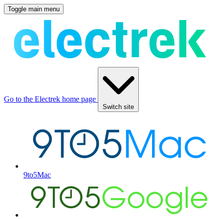
Toggle main menu
Go to the Electrek home page
Switch site
9to5Mac