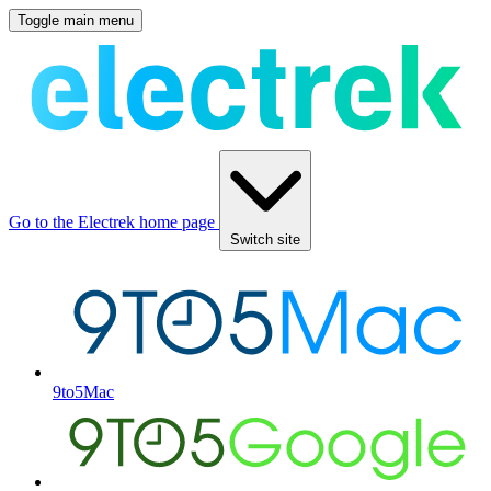
Toggle main menu
Go to the Electrek home page
Switch site
9to5Mac