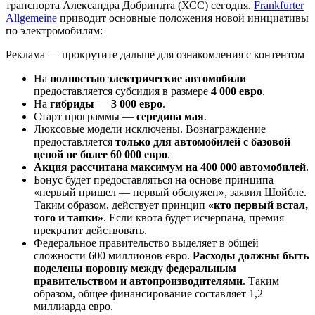
транспорта Александра Добриндта (ХСС) сегодня.
Frankfurter
Allgemeine
приводит основные положения новой инициативы
по электромобилям:
Реклама — прокрутите дальше для ознакомления с контентом
На
полностью электрические автомобили
предоставляется субсидия в размере
4 000 евро
.
На
гибриды
—
3 000 евро
.
Старт программы —
середина мая
.
Люксовые модели исключены. Вознаграждение
предоставляется
только для автомобилей с базовой
ценой не более 60 000 евро
.
Акция рассчитана максимум на 400 000 автомобилей
.
Бонус будет предоставляться на основе принципа
«первый пришел — первый обслужен», заявил Шойбле.
Таким образом, действует принцип
«кто первый встал,
того и тапки»
. Если квота будет исчерпана, премия
прекратит действовать.
Федеральное правительство выделяет в общей
сложности 600 миллионов евро.
Расходы должны быть
поделены поровну между федеральным
правительством и автопроизводителями
. Таким
образом, общее финансирование составляет 1,2
миллиарда евро.