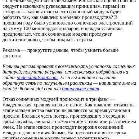
солнечные модули «банковскими». Банковская оценка обычно
следует нескольким руководящим принципам, первый из
которых — каковы шансы, что солнечный модуль будет
работать так, как заявлено в моделях производства? В
прошлом году было установлено солнечных электростанций
на сумму 100 миллиардов долларов, и каждая установка
предполагает, что их солнечные модули прослужат
достаточно долго, чтобы покрыть затраты.
Реклама — прокрутите дальше, чтобы увидеть больше
контента
Если вы рассматриваете возможность установки солнечных
батарей, получите расценки от нескольких подрядчиков на
сайте
understandsolar.com
. Если вы хотите получить
обратную связь по полученным расценкам — напишите мне на
john @ 9to5mac dot com или
отправьте твит
.
Отказ солнечных модулей происходит в три фазы —
младенческая, средняя жизнь и износ. Как правило, отказы на
этапе младенчества быстро выявляются во время установки
проекта. Большая часть потерь, происходящих в середине
срока службы, связана с пожелтением стекла или расслоением
ячеек. На этапе износа происходит коррозия соединений
между отдельными ячейками. На протяжении всего срока
службы солнечные модули теряют эффективность