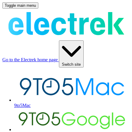
Toggle main menu
Go to the Electrek home page
Switch site
9to5Mac