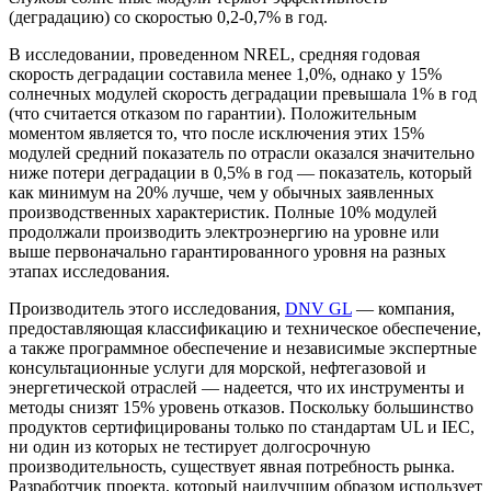
(деградацию) со скоростью 0,2-0,7% в год.
В исследовании, проведенном NREL, средняя годовая
скорость деградации составила менее 1,0%, однако у 15%
солнечных модулей скорость деградации превышала 1% в год
(что считается отказом по гарантии). Положительным
моментом является то, что после исключения этих 15%
модулей средний показатель по отрасли оказался значительно
ниже потери деградации в 0,5% в год — показатель, который
как минимум на 20% лучше, чем у обычных заявленных
производственных характеристик. Полные 10% модулей
продолжали производить электроэнергию на уровне или
выше первоначально гарантированного уровня на разных
этапах исследования.
Производитель этого исследования,
DNV GL
— компания,
предоставляющая классификацию и техническое обеспечение,
а также программное обеспечение и независимые экспертные
консультационные услуги для морской, нефтегазовой и
энергетической отраслей — надеется, что их инструменты и
методы снизят 15% уровень отказов. Поскольку большинство
продуктов сертифицированы только по стандартам UL и IEC,
ни один из которых не тестирует долгосрочную
производительность, существует явная потребность рынка.
Разработчик проекта, который наилучшим образом использует