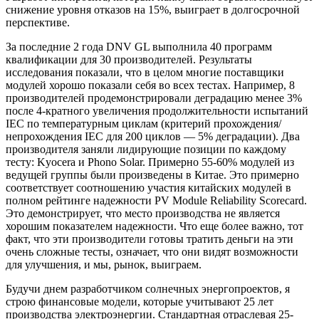
снижение уровня отказов на 15%, выиграет в долгосрочной
перспективе.
За последние 2 года DNV GL выполнила 40 программ
квалификации для 30 производителей. Результаты
исследования показали, что в целом многие поставщики
модулей хорошо показали себя во всех тестах. Например, 8
производителей продемонстрировали деградацию менее 3%
после 4-кратного увеличения продолжительности испытаний
IEC по температурным циклам (критерий прохождения/
непрохождения IEC для 200 циклов — 5% деградации). Два
производителя заняли лидирующие позиции по каждому
тесту: Kyocera и Phono Solar. Примерно 55-60% модулей из
ведущей группы были произведены в Китае. Это примерно
соответствует соотношению участия китайских модулей в
полном рейтинге надежности PV Module Reliability Scorecard.
Это демонстрирует, что место производства не является
хорошим показателем надежности. Что еще более важно, тот
факт, что эти производители готовы тратить деньги на эти
очень сложные тесты, означает, что они видят возможности
для улучшения, и мы, рынок, выиграем.
Будучи днем разработчиком солнечных энергопроектов, я
строю финансовые модели, которые учитывают 25 лет
производства электроэнергии. Стандартная отраслевая 25-