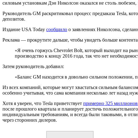
силовым установкам Дэн Николсон оказался не столь любезен, к
Руководитель GM раскритиковал процесс предзаказа Tesla, кот
депозитов.
Издание USA Today
сообщило
о заявлениях Николсона, сделан
Реклама — прокрутите дальше, чтобы увидеть больше контента
«Я очень горжусь Chevrolet Bolt, который выходит на ры
производство к концу 2016 года, так что нет необходимос
Затем руководитель добавил:
«Баланс GM находится в довольно сильном положении, по
Из всех компаний, которые могут хвастаться сильным балансо
особенно учитывая, что сама компания несколько лет назад ну
Хотя я уверен, что Tesla приветствует
примерно 325 миллионов
после прошлого квартала и планирует достичь положительного 
индивидуальным требованиям, и всегда были таковыми, в отли
через сторонних дилеров.