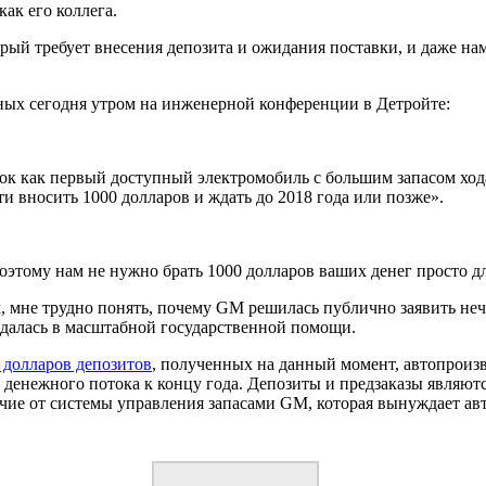
ак его коллега.
орый требует внесения депозита и ожидания поставки, и даже на
ных сегодня утром на инженерной конференции в Детройте:
нок как первый доступный электромобиль с большим запасом хода.
ти вносить 1000 долларов и ждать до 2018 года или позже».
этому нам не нужно брать 1000 долларов ваших денег просто для
м, мне трудно понять, почему GM решилась публично заявить неч
ждалась в масштабной государственной помощи.
 долларов депозитов
, полученных на данный момент, автопроиз
денежного потока к концу года. Депозиты и предзаказы являются
чие от системы управления запасами GM, которая вынуждает авт