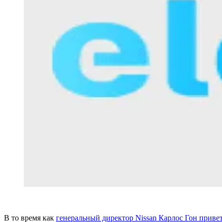
В то время как
генеральный директор Nissan Карлос Гон приве