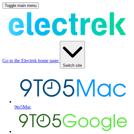
Toggle main menu
Go to the Electrek home page
Switch site
9to5Mac