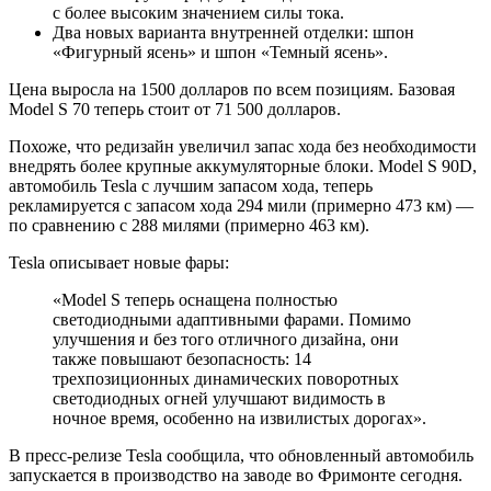
с более высоким значением силы тока.
Два новых варианта внутренней отделки: шпон
«Фигурный ясень» и шпон «Темный ясень».
Цена выросла на 1500 долларов по всем позициям. Базовая
Model S 70 теперь стоит от 71 500 долларов.
Похоже, что редизайн увеличил запас хода без необходимости
внедрять более крупные аккумуляторные блоки. Model S 90D,
автомобиль Tesla с лучшим запасом хода, теперь
рекламируется с запасом хода 294 мили (примерно 473 км) —
по сравнению с 288 милями (примерно 463 км).
Tesla описывает новые фары:
«Model S теперь оснащена полностью
светодиодными адаптивными фарами. Помимо
улучшения и без того отличного дизайна, они
также повышают безопасность: 14
трехпозиционных динамических поворотных
светодиодных огней улучшают видимость в
ночное время, особенно на извилистых дорогах».
В пресс-релизе Tesla сообщила, что обновленный автомобиль
запускается в производство на заводе во Фримонте сегодня.