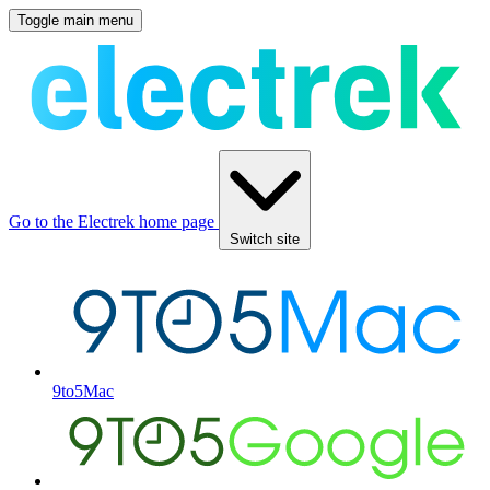
Toggle main menu
Go to the Electrek home page
Switch site
9to5Mac