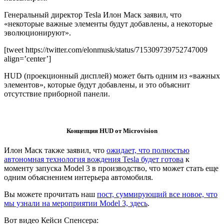
Генеральный директор Tesla Илон Маск заявил, что
«некоторые важные элементы будут добавлены, а некоторые
эволюционируют».
[tweet https://twitter.com/elonmusk/status/715309739752747009
align=’center’]
HUD (проекционный дисплей) может быть одним из «важных
элементов», которые будут добавлены, и это объяснит
отсутствие приборной панели.
Концепция HUD от Microvision
Илон Маск также заявил, что
ожидает, что полностью
автономная технология вождения Tesla будет готова
к
моменту запуска Model 3 в производство, что может стать еще
одним объяснением интерьера автомобиля.
Вы можете прочитать наш
пост, суммирующий все новое, что
мы узнали на мероприятии Model 3, здесь
.
Вот видео Кейси Спенсера: