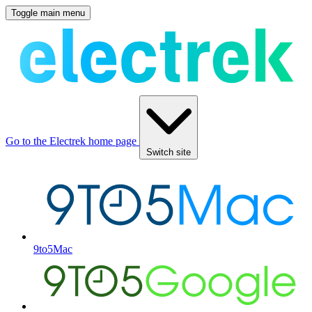
Toggle main menu
Go to the Electrek home page
Switch site
9to5Mac