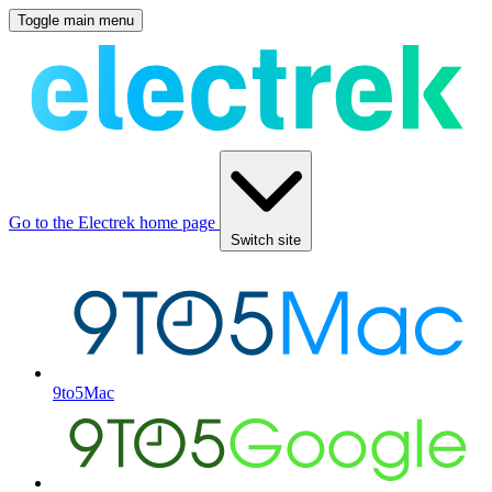
Toggle main menu
Go to the Electrek home page
Switch site
9to5Mac