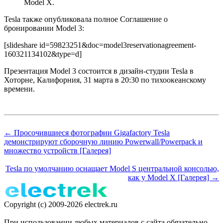
Model X.
Tesla также опубликовала полное Соглашение о
бронировании Model 3:
[slideshare id=59823251&doc=model3reservationagreement-
160321134102&type=d]
Презентация Model 3 состоится в дизайн-студии Tesla в
Хоторне, Калифорния, 31 марта в 20:30 по тихоокеанскому
времени.
← Просочившиеся фотографии Gigafactory Tesla
демонстрируют сборочную линию Powerwall/Powerpack и
множество устройств [Галерея]
Tesla по умолчанию оснащает Model S центральной консолью,
как у Model X [Галерея] →
Copyright (c) 2009-2026 electrek.ru
При использовании любых материалов с сайта обязательно