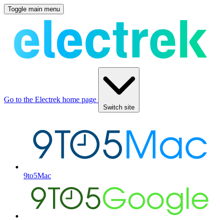
Toggle main menu
Go to the Electrek home page
Switch site
9to5Mac