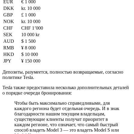
EUR
€ 1 000
DKK
kr. 10 000
GBP
£ 1 000
NOK
kr. 10 000
CHF
CHF 1’000
SEK
10 000 kr
AUD
$ 1 500
RMB
¥ 8 000
HKD
$ 10 000
JPY
¥ 150 000
Депозиты, разумеется, полностью возвращаемые, согласно
политике Tesla.
Tesla также предоставила несколько дополнительных деталей
о порядке очереди бронирования:
Чтобы быть максимально справедливыми, для
каждого региона будет отдельная очередь. И в знак
благодарности нашим текущим владельцам,
существующие клиенты получат приоритет в
каждом регионе, что означает, что самый быстрый
способ владеть Model 3 — это владеть Model S или