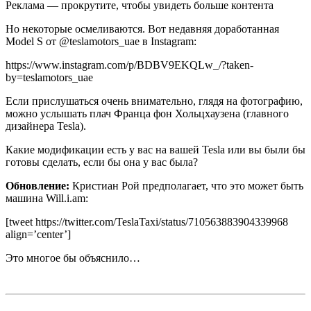
Реклама — прокрутите, чтобы увидеть больше контента
Но некоторые осмеливаются. Вот недавняя доработанная
Model S от @teslamotors_uae в Instagram:
https://www.instagram.com/p/BDBV9EKQLw_/?taken-
by=teslamotors_uae
Если прислушаться очень внимательно, глядя на фотографию,
можно услышать плач Франца фон Хольцхаузена (главного
дизайнера Tesla).
Какие модификации есть у вас на вашей Tesla или вы были бы
готовы сделать, если бы она у вас была?
Обновление:
Кристиан Рой предполагает, что это может быть
машина Will.i.am:
[tweet https://twitter.com/TeslaTaxi/status/710563883904339968
align=’center’]
Это многое бы объяснило…