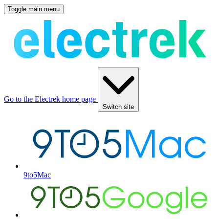
Toggle main menu
Go to the Electrek home page
Switch site
9to5Mac