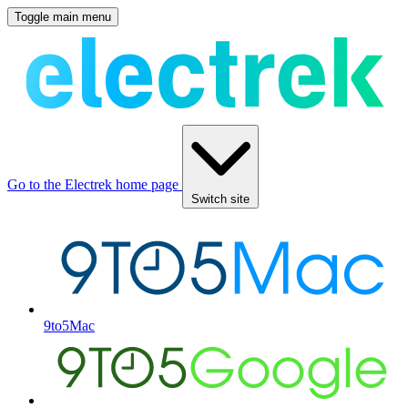
Toggle main menu
Go to the Electrek home page
Switch site
9to5Mac