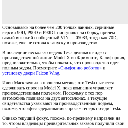
Основываясь на более чем 200 точках данных, серийные
версии 90D, P90D и P90DL поступают на сборку, причем
самый высокий сообщенный VIN — 05083, тогда как 70D,
похоже, еще не готова к запуску в производство.
В последние несколько недель Tesla делилась видео с
производственной линии Model X во Фримонте, Калифорния,
предположительно, чтобы показать, что производство идет
полным ходом. Посмотрите
«Симфонию роботов»
и
установку двери Falcon Wing
.
Илон Маск заявил в прошлом месяце, что Tesla пытается
сдерживать спрос на Model X, пока компания управляет
производственным подъемом. Поскольку с тех пор
автомобиль появился на двух автосалонах, а текущие
свидетельства указывают на производственный подъем,
похоже, что «фаза сдерживания спроса» теперь позади Tesla.
Однако текущий фокус, похоже, по-прежнему направлен на
то, чтобы владельцы предварительных заказов получили свои