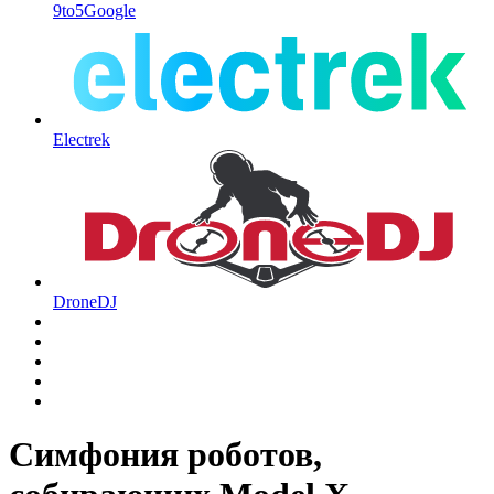
9to5Google
Electrek
DroneDJ
Симфония роботов,