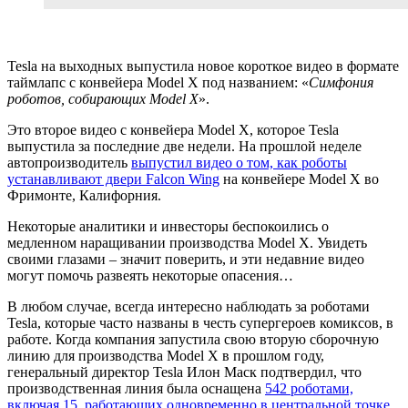
Tesla на выходных выпустила новое короткое видео в формате
таймлапс с конвейера Model X под названием: «
Симфония
роботов, собирающих Model X
».
Это второе видео с конвейера Model X, которое Tesla
выпустила за последние две недели. На прошлой неделе
автопроизводитель
выпустил видео о том, как роботы
устанавливают двери Falcon Wing
на конвейере Model X во
Фримонте, Калифорния.
Некоторые аналитики и инвесторы беспокоились о
медленном наращивании производства Model X. Увидеть
своими глазами – значит поверить, и эти недавние видео
могут помочь развеять некоторые опасения…
В любом случае, всегда интересно наблюдать за роботами
Tesla, которые часто названы в честь супергероев комиксов, в
работе. Когда компания запустила свою вторую сборочную
линию для производства Model X в прошлом году,
генеральный директор Tesla Илон Маск подтвердил, что
производственная линия была оснащена
542 роботами,
включая 15, работающих одновременно в центральной точке