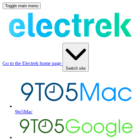
Toggle main menu
Go to the Electrek home page
Switch site
9to5Mac