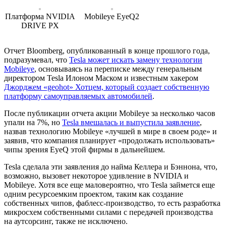
Платформа NVIDIA
Mobileye EyeQ2
DRIVE PX
Отчет Bloomberg, опубликованный в конце прошлого года,
подразумевал, что
Tesla может искать замену технологии
Mobileye
, основываясь на переписке между генеральным
директором Tesla Илоном Маском и известным хакером
Джорджем «geohot» Хотцем, который создает собственную
платформу самоуправляемых автомобилей
.
После публикации отчета акции Mobileye за несколько часов
упали на 7%, но
Tesla вмешалась и выпустила заявление
,
назвав технологию Mobileye «лучшей в мире в своем роде» и
заявив, что компания планирует «продолжать использовать»
чипы зрения EyeQ этой фирмы в дальнейшем.
Tesla сделала эти заявления до найма Келлера и Бэннона, что,
возможно, вызовет некоторое удивление в NVIDIA и
Mobileye. Хотя все еще маловероятно, что Tesla займется еще
одним ресурсоемким проектом, таким как создание
собственных чипов, фаблесс-производство, то есть разработка
микросхем собственными силами с передачей производства
на аутсорсинг, также не исключено.