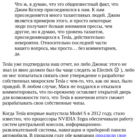
Что ж, я думаю, что это общеизвестный факт, что
Джим Келлер присоединился к нам. К нам
присоединяется много талантливых людей. Джим
является примером этого, и просто некоторые
люди получают больше внимания прессы, чем
другие, но я думаю, что уровень талантов,
присоединяющихся к Tesla, действительно
невероятен. Относительно последней части
вашего вопроса, мы просто… без комментариев,
да.
Tesla уже подтвердила наш отчет, но либо Джонас этого не
знал (и явно должен был бы чаще следить за Electrek 😉 ), либо
он мог попытаться связать свое утверждение о разработке
собственных микросхем Tesla с чем-то, что, как он знал, было
правдой. В любом случае, Маск не поддался и отказался
комментировать, что по-прежнему оставляет открытой дверь
для возможности того, что Tesla в конечном итоге сможет
разрабатывать свои собственные чипы.
Когда Tesla впервые выпустила Model S в 2012 году, стало
известно, что процессоры NVIDIA Tegra обеспечивали работу
систем центральной консоли, информационно-
развлекательной системы, навигации и приборной панели
автомобиля. В прошлом году обе компании
продлили свое