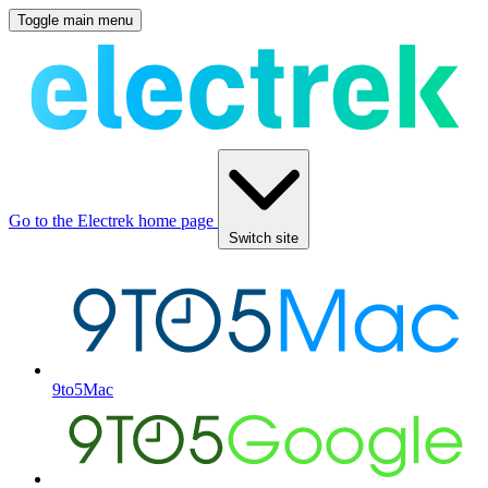
Toggle main menu
Go to the Electrek home page
Switch site
9to5Mac