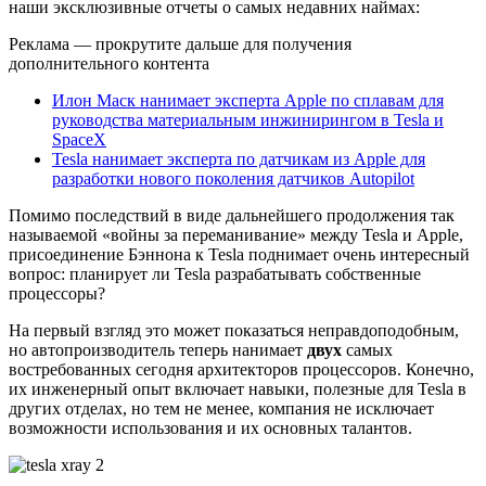
наши эксклюзивные отчеты о самых недавних наймах:
Реклама — прокрутите дальше для получения
дополнительного контента
Илон Маск нанимает эксперта Apple по сплавам для
руководства материальным инжинирингом в Tesla и
SpaceX
Tesla нанимает эксперта по датчикам из Apple для
разработки нового поколения датчиков Autopilot
Помимо последствий в виде дальнейшего продолжения так
называемой «войны за переманивание» между Tesla и Apple,
присоединение Бэннона к Tesla поднимает очень интересный
вопрос: планирует ли Tesla разрабатывать собственные
процессоры?
На первый взгляд это может показаться неправдоподобным,
но автопроизводитель теперь нанимает
двух
самых
востребованных сегодня архитекторов процессоров. Конечно,
их инженерный опыт включает навыки, полезные для Tesla в
других отделах, но тем не менее, компания не исключает
возможности использования и их основных талантов.