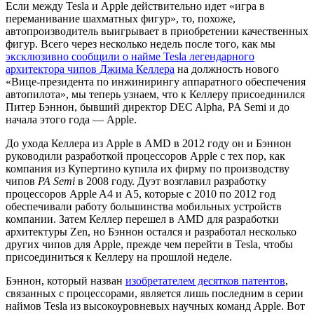
Если между Tesla и Apple действительно идет «игра в
переманивание шахматных фигур», то, похоже,
автопроизводитель выигрывает в приобретении качественных
фигур. Всего через несколько недель после того, как мы
эксклюзивно сообщили о найме Tesla легендарного
архитектора чипов Джима Келлера
на должность нового
«Вице-президента по инжинирингу аппаратного обеспечения
автопилота», мы теперь узнаем, что к Келлеру присоединился
Питер Бэннон, бывший директор DEC Alpha, PA Semi и до
начала этого года — Apple.
До ухода Келлера из Apple в AMD в 2012 году он и Бэннон
руководили разработкой процессоров Apple с тех пор, как
компания из Купертино купила их фирму по производству
чипов
PA Semi
в 2008 году. Дуэт возглавил разработку
процессоров Apple A4 и A5, которые с 2010 по 2012 год
обеспечивали работу большинства мобильных устройств
компании. Затем Келлер перешел в AMD для разработки
архитектуры Zen, но Бэннон остался и разработал несколько
других чипов для Apple, прежде чем перейти в Tesla, чтобы
присоединиться к Келлеру на прошлой неделе.
Бэннон, который назван
изобретателем десятков патентов
,
связанных с процессорами, является лишь последним в серии
наймов Tesla из высокоуровневых научных команд Apple. Вот