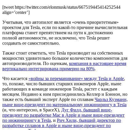
[tweet https://twitter.com/elonmusk/status/667519445414252544
align=’center’]
Учитывая, что автопилот является «очень приоритетным»
проектом для Tesla, если по какой-то причине вычислительная
платформа станет препятствием на пути к достижению
полной автономности, не исключено, что Tesla решит
создавать ее самостоятельно.
Также стоит отметить, что Tesla производит на собственных
мощностях удивительно большое количество компонентов для
автопроизводителя. По оценкам,
компания в настоящее время
вертикально интегрирована примерно на 80%
.
Что касается
«войны за переманивание» между Tesla и Apple
,
то, похоже, число бывших старших инженеров Apple, ныне
работающих в команде инженеров Tesla, растет с каждым
месяцем. Недавно к ним присоединились Келлер и Бэннон, но
также есть бывший эксперт Apple по сплавам
Чарльз Куэманн,
ныне вице-президент по материальному инжинирингу в Tesla
(и, что интересно, в SpaceX),
Дуг Филд, бывший вице-
президент по разработке Mac в Apple и ныне вице-президент
по инжинирингу в Tesla
, и
Рич Хили, бывший директор по
разработке сплавов в Apple и ныне вице-президент по