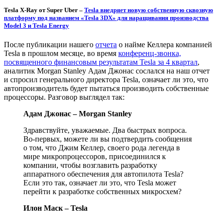
Tesla X-Ray от Super Uber –
Tesla внедряет новую собственную сквозную
платформу под названием «Tesla 3DX» для наращивания производства
Model 3 и Tesla Energy
После публикации нашего
отчета
о найме Келлера компанией
Tesla в прошлом месяце, во время
конференц-звонка,
посвященного финансовым результатам Tesla за 4 квартал
,
аналитик Morgan Stanley Адам Джонас сослался на наш отчет
и спросил генерального директора Tesla, означает ли это, что
автопроизводитель будет пытаться производить собственные
процессоры. Разговор выглядел так:
Адам Джонас – Morgan Stanley
Здравствуйте, уважаемые. Два быстрых вопроса.
Во-первых, можете ли вы подтвердить сообщения
о том, что Джим Келлер, своего рода легенда в
мире микропроцессоров, присоединился к
компании, чтобы возглавить разработку
аппаратного обеспечения для автопилота Tesla?
Если это так, означает ли это, что Tesla может
перейти к разработке собственных микросхем?
Илон Маск – Tesla