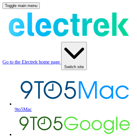
Toggle main menu
Go to the Electrek home page
Switch site
9to5Mac