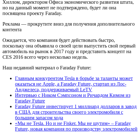
Хиллом, директором Офиса экономического развития штата,
но на данный момент не подтверждено, будет ли она
посвящена проекту Faraday.
Реклама — прокрутите вниз для получения дополнительного
контента
Ожидается, что компания будет действовать быстро,
поскольку она объявила о своей цели выпустить свой первый
автомобиль на рынок в 2017 году и представить концепт на
CES 2016 всего через несколько недель.
Наш недавний материал о Faraday Future:
Главным конкурентом Tesla в борьбе за таланты может
оказаться не Apple, а Faraday Future, стартап из Лос-
Анджелеса, поддерживаемый LeTV
Интервью с Ником Сэмпсоном и Ричардом Кимом из
Faraday Future
Faraday Future инвестирует 1 миллиард долларов в завод
в США для строительства своего электромобиля с
большим запасом хода
«Мы не Tesla. Но и не Fisker. Мы не шутим» – Faraday
Future, новая компания по производству электромобилей