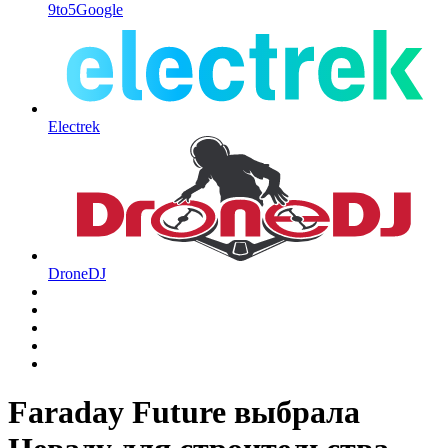
9to5Google
Electrek
DroneDJ
Faraday Future выбрала