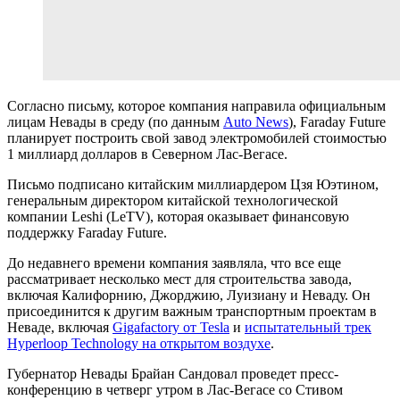
Согласно письму, которое компания направила официальным
лицам Невады в среду (по данным
Auto News
), Faraday Future
планирует построить свой завод электромобилей стоимостью
1 миллиард долларов в Северном Лас-Вегасе.
Письмо подписано китайским миллиардером Цзя Юэтином,
генеральным директором китайской технологической
компании Leshi (LeTV), которая оказывает финансовую
поддержку Faraday Future.
До недавнего времени компания заявляла, что все еще
рассматривает несколько мест для строительства завода,
включая Калифорнию, Джорджию, Луизиану и Неваду. Он
присоединится к другим важным транспортным проектам в
Неваде, включая
Gigafactory от Tesla
и
испытательный трек
Hyperloop Technology на открытом воздухе
.
Губернатор Невады Брайан Сандовал проведет пресс-
конференцию в четверг утром в Лас-Вегасе со Стивом