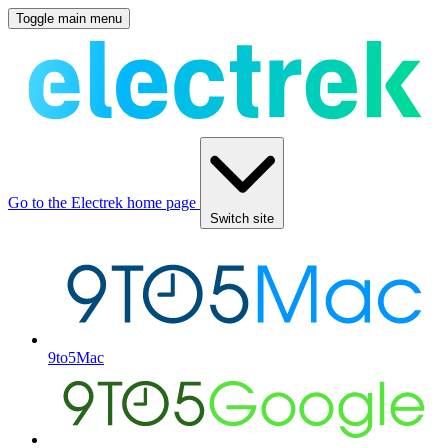
Toggle main menu
Go to the Electrek home page
Switch site
9to5Mac