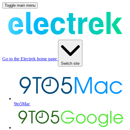
Toggle main menu
Go to the Electrek home page
Switch site
9to5Mac