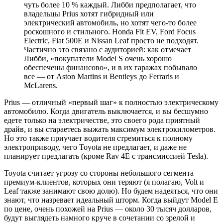
чуть более 10 % каждый. Либби предполагает, что
владельцы Prius хотят гибридный или
электрический автомобиль, но хотят чего-то более
роскошного и стильного. Honda Fit EV, Ford Focus
Electric, Fiat 500E и Nissan Leaf просто не подходят.
Частично это связано с аудиторией: как отмечает
Либби, «покупатели Model S очень хорошо
обеспечены финансово», и в их гаражах побывало
все — от Aston Martins и Bentleys до Ferraris и
McLarens.
Prius — отличный «первый шаг» к полностью электрическому
автомобилю. Когда двигатель выключается, и вы бесшумно
едете только на электричестве, это своего рода приятный
драйв, и вы стараетесь выжать максимум электрокилометров.
Но это также приучает водителя стремиться к полному
электроприводу, чего Toyota не предлагает, и даже не
планирует предлагать (кроме Rav 4E с трансмиссией Tesla).
Toyota считает угрозу со стороны небольшого сегмента
премиум-клиентов, которых они теряют (я полагаю, Volt и
Leaf также занимают свою долю). Но будем надеяться, что они
знают, что назревает идеальный шторм. Когда выйдут Model E
по цене, очень похожей на Prius — около 30 тысяч долларов,
будут выглядеть намного круче в сочетании со зрелой и