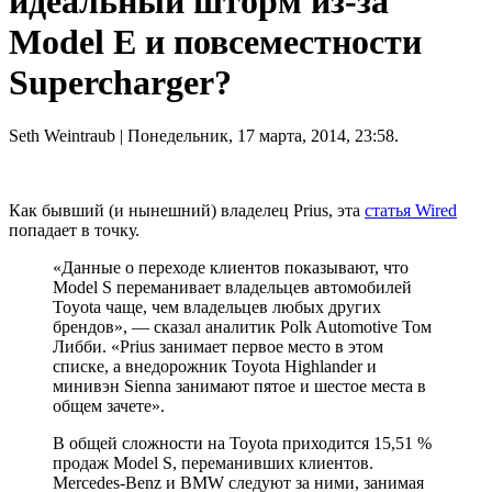
идеальный шторм из-за
Model E и повсеместности
Supercharger?
Seth Weintraub
| Понедельник, 17 марта, 2014, 23:58.
Как бывший (и нынешний) владелец Prius, эта
статья Wired
попадает в точку.
«Данные о переходе клиентов показывают, что
Model S переманивает владельцев автомобилей
Toyota чаще, чем владельцев любых других
брендов», — сказал аналитик Polk Automotive Том
Либби. «Prius занимает первое место в этом
списке, а внедорожник Toyota Highlander и
минивэн Sienna занимают пятое и шестое места в
общем зачете».
В общей сложности на Toyota приходится 15,51 %
продаж Model S, переманивших клиентов.
Mercedes-Benz и BMW следуют за ними, занимая