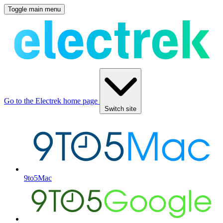
Toggle main menu
Go to the Electrek home page
Switch site
9to5Mac