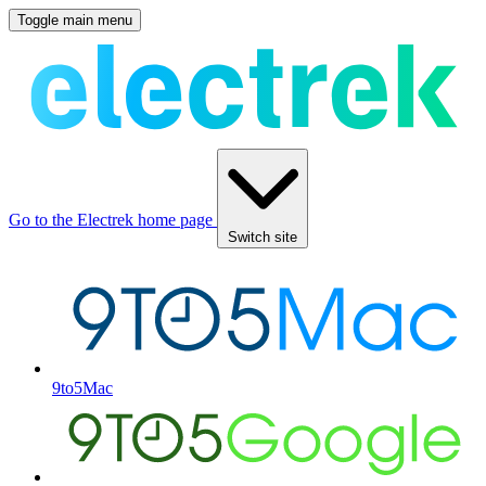
Toggle main menu
Go to the Electrek home page
Switch site
9to5Mac