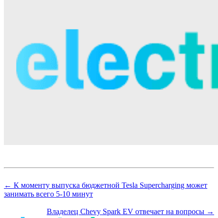
← К моменту выпуска бюджетной Tesla Supercharging может
занимать всего 5-10 минут
Владелец Chevy Spark EV отвечает на вопросы →