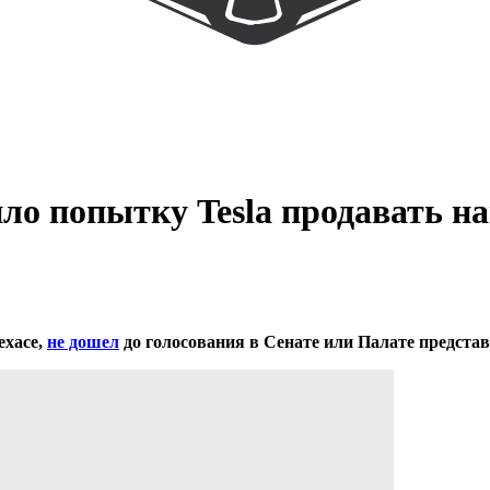
ило попытку Tesla продавать 
ехасе,
не дошел
до голосования в Сенате или Палате представ