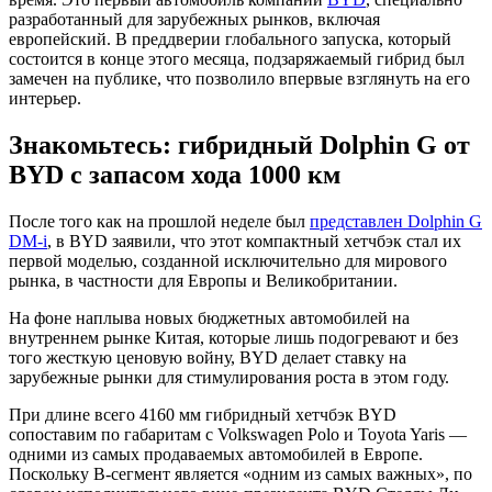
разработанный для зарубежных рынков, включая
европейский. В преддверии глобального запуска, который
состоится в конце этого месяца, подзаряжаемый гибрид был
замечен на публике, что позволило впервые взглянуть на его
интерьер.
Знакомьтесь: гибридный Dolphin G от
BYD с запасом хода 1000 км
После того как на прошлой неделе был
представлен Dolphin G
DM-i
, в BYD заявили, что этот компактный хетчбэк стал их
первой моделью, созданной исключительно для мирового
рынка, в частности для Европы и Великобритании.
На фоне наплыва новых бюджетных автомобилей на
внутреннем рынке Китая, которые лишь подогревают и без
того жесткую ценовую войну, BYD делает ставку на
зарубежные рынки для стимулирования роста в этом году.
При длине всего 4160 мм гибридный хетчбэк BYD
сопоставим по габаритам с Volkswagen Polo и Toyota Yaris —
одними из самых продаваемых автомобилей в Европе.
Поскольку B-сегмент является «одним из самых важных», по