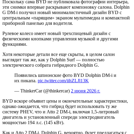
Поскольку сама BYD не публиковала фотографии интерьера,
эти снимки впервые раскрывают компоновку салона. Dolphin
G DM-i получил новый минималистичный дизайн BYD с
центральным «парящим» экраном мультимедиа и компактной
приборной панелью для водителя.
Рулевое колесо имеет новый трехспицевый дизайн с
физическими кнопками управления музыкой и другими
функциями.
Хотя некоторые детали все еще скрыты, в целом салон
выглядит так же, как у Dolphin Surf — полностью
электрического собрата гибридного Dolphin G.
Появились шпионские фото BYD Dolphin DM-i и
их пикапа.
pic.twitter.com/iihZLJl13K
— ThinkerCar (@thinkercar)
2 июня 2026 г.
BYD вскоре объявит цены и окончательные характеристики,
однако ожидается, что гибрид будет использовать ту же
систему PHEV, что и Atto 2 DM-i, включая 1,5-литровый
двигатель и установленный спереди электродвигатель
мощностью 194 л.с. (145 кВт).
Как и Atto 2 DM-i, Dolphin G, вероятно, будет предлагаться с