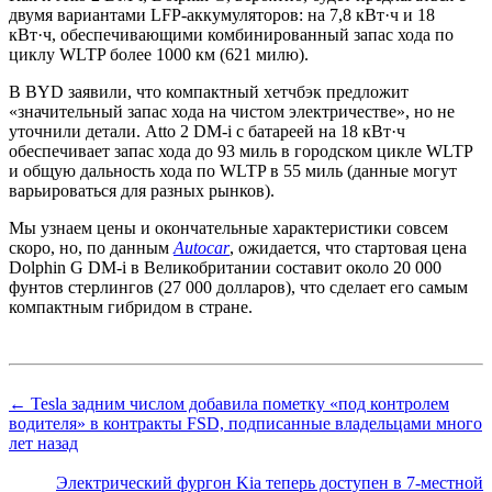
двумя вариантами LFP-аккумуляторов: на 7,8 кВт·ч и 18
кВт·ч, обеспечивающими комбинированный запас хода по
циклу WLTP более 1000 км (621 милю).
В BYD заявили, что компактный хетчбэк предложит
«значительный запас хода на чистом электричестве», но не
уточнили детали. Atto 2 DM-i с батареей на 18 кВт·ч
обеспечивает запас хода до 93 миль в городском цикле WLTP
и общую дальность хода по WLTP в 55 миль (данные могут
варьироваться для разных рынков).
Мы узнаем цены и окончательные характеристики совсем
скоро, но, по данным
Autocar
, ожидается, что стартовая цена
Dolphin G DM-i в Великобритании составит около 20 000
фунтов стерлингов (27 000 долларов), что сделает его самым
компактным гибридом в стране.
← Tesla задним числом добавила пометку «под контролем
водителя» в контракты FSD, подписанные владельцами много
лет назад
Электрический фургон Kia теперь доступен в 7-местной