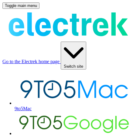
Toggle main menu
Go to the Electrek home page
Switch site
9to5Mac