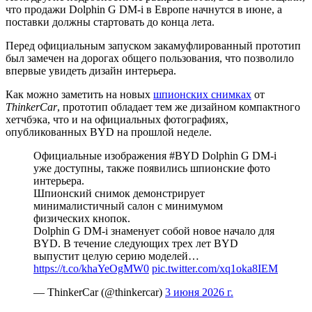
что продажи Dolphin G DM-i в Европе начнутся в июне, а
поставки должны стартовать до конца лета.
Перед официальным запуском закамуфлированный прототип
был замечен на дорогах общего пользования, что позволило
впервые увидеть дизайн интерьера.
Как можно заметить на новых
шпионских снимках
от
ThinkerCar
, прототип обладает тем же дизайном компактного
хетчбэка, что и на официальных фотографиях,
опубликованных BYD на прошлой неделе.
Официальные изображения #BYD Dolphin G DM-i
уже доступны, также появились шпионские фото
интерьера.
Шпионский снимок демонстрирует
минималистичный салон с минимумом
физических кнопок.
Dolphin G DM-i знаменует собой новое начало для
BYD. В течение следующих трех лет BYD
выпустит целую серию моделей…
https://t.co/khaYeOgMW0
pic.twitter.com/xq1oka8IEM
— ThinkerCar (@thinkercar)
3 июня 2026 г.