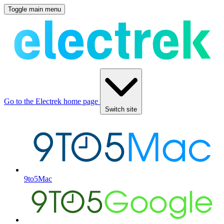
Toggle main menu
Go to the Electrek home page
Switch site
9to5Mac