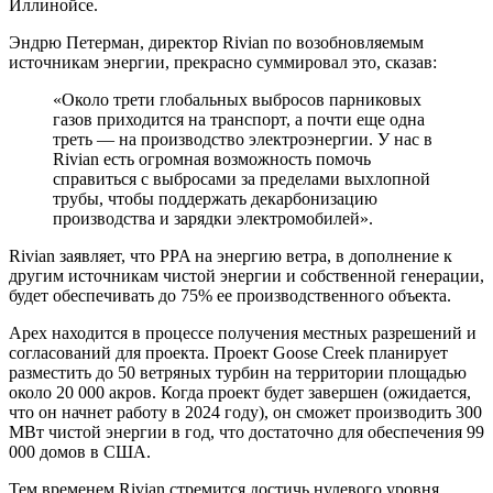
Иллинойсе.
Эндрю Петерман, директор Rivian по возобновляемым
источникам энергии, прекрасно суммировал это, сказав:
«Около трети глобальных выбросов парниковых
газов приходится на транспорт, а почти еще одна
треть — на производство электроэнергии. У нас в
Rivian есть огромная возможность помочь
справиться с выбросами за пределами выхлопной
трубы, чтобы поддержать декарбонизацию
производства и зарядки электромобилей».
Rivian заявляет, что PPA на энергию ветра, в дополнение к
другим источникам чистой энергии и собственной генерации,
будет обеспечивать до 75% ее производственного объекта.
Apex находится в процессе получения местных разрешений и
согласований для проекта. Проект Goose Creek планирует
разместить до 50 ветряных турбин на территории площадью
около 20 000 акров. Когда проект будет завершен (ожидается,
что он начнет работу в 2024 году), он сможет производить 300
МВт чистой энергии в год, что достаточно для обеспечения 99
000 домов в США.
Тем временем Rivian стремится достичь нулевого уровня