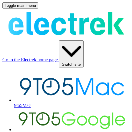
Toggle main menu
Go to the Electrek home page
Switch site
9to5Mac