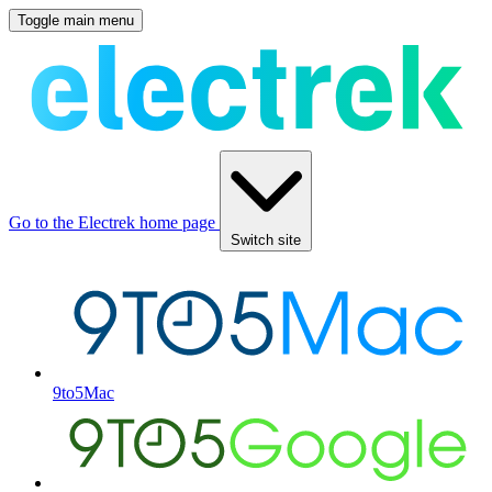
Toggle main menu
Go to the Electrek home page
Switch site
9to5Mac