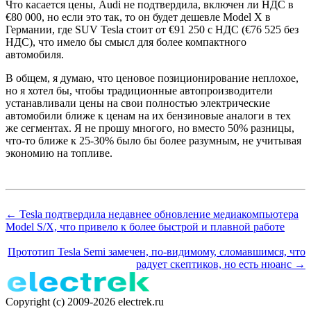
Что касается цены, Audi не подтвердила, включен ли НДС в
€80 000, но если это так, то он будет дешевле Model X в
Германии, где SUV Tesla стоит от €91 250 с НДС (€76 525 без
НДС), что имело бы смысл для более компактного
автомобиля.
В общем, я думаю, что ценовое позиционирование неплохое,
но я хотел бы, чтобы традиционные автопроизводители
устанавливали цены на свои полностью электрические
автомобили ближе к ценам на их бензиновые аналоги в тех
же сегментах. Я не прошу многого, но вместо 50% разницы,
что-то ближе к 25-30% было бы более разумным, не учитывая
экономию на топливе.
← Tesla подтвердила недавнее обновление медиакомпьютера
Model S/X, что привело к более быстрой и плавной работе
Прототип Tesla Semi замечен, по-видимому, сломавшимся, что
радует скептиков, но есть нюанс →
Copyright (c) 2009-2026 electrek.ru