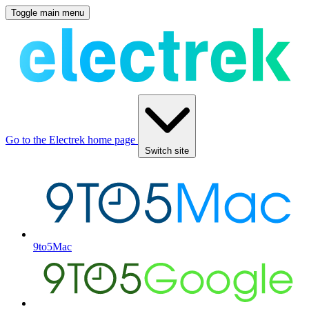
Toggle main menu
Go to the Electrek home page
Switch site
9to5Mac